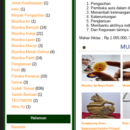
Jimat Kewibawaan
(1)
Pengasihan
Pembuka aura dalam di
keris
(1)
Menambah ketenangan
Minyak Pengasihan
(1)
Keberuntungan
Penglarisan
Mustika Air
(1)
Membantu aktifnya indr
Mustika Bertuah
(14)
Dan Kegunaan lainnya
Mustika Kebal
(21)
Mahar ihklas ; Rp.1.055.000
Mustika Lipan
(1)
MUS
Mustika Macan
(3)
Mustika Merah Delima
(4)
Mustika Pelet
(14)
Penglarisan
(2)
Profil
(8)
Pusaka Keramat
(10)
Semar
(3)
Mustika Aji Boyo Putih
Musti
Sudah Terjual
(836)
Tasbih Bertuah
(1)
TESTIMONI
(2)
Wesi Aji
(1)
Halaman
Sanghyang Smar
Batu 
Beranda
Badranaya Koleksi Pribadi