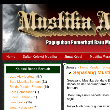
Home
Daftar Koleksi Mustika
Jimat Kebal
Mustika Mer
Browse »
Home
»
Sudah Terjua
Koleksi Benda Bertuah
Sepasang Musti
Batu Akik Bertuah
(97)
Sepasang Mustika Sendang Ban
Batu Mustika Bertuah
(21)
dapatkan dari seorang teman 
Benda Pusaka Bertuah
(14)
bertuah.
Cara Pemesanan
(1)
Bentuknya unik seperti tetes a
Cincin Bertuah
(21)
sejuk.
Ilmu Gratis
(16)
Insya Alloh bisa di gunakan u
Jimat Kekayaan
(4)