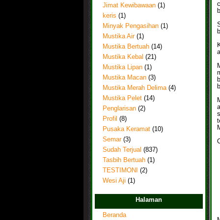
Jimat Kewibawaan
(1)
b
keris
(1)
Minyak Pengasihan
(1)
b
Mustika Air
(1)
K
Mustika Bertuah
(14)
a
Mustika Kebal
(21)
M
Mustika Lipan
(1)
Mustika Macan
(3)
b
b
Mustika Merah Delima
(4)
Mustika Pelet
(14)
a
Penglarisan
(2)
Profil
(8)
M
Pusaka Keramat
(10)
Semar
(3)
Sudah Terjual
(837)
Tasbih Bertuah
(1)
TESTIMONI
(2)
Wesi Aji
(1)
Halaman
Beranda