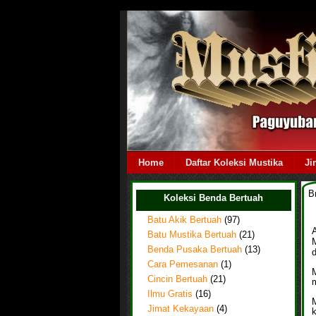
Home
Daftar Koleksi Mustika
Ji
B
Koleksi Benda Bertuah
Batu Akik Bertuah
(97)
Batu Mustika Bertuah
(21)
Benda Pusaka Bertuah
(13)
Cara Pemesanan
(1)
Cincin Bertuah
(21)
m
Ilmu Gratis
(16)
M
Jimat Kekayaan
(4)
k