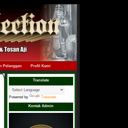
n Pelanggan
Profil Kami
Translate
Powered by
Translate
Kontak Admin
t