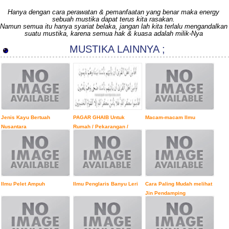
Hanya dengan cara perawatan & pemanfaatan yang benar maka energy
sebuah mustika dapat terus kita rasakan.
Namun semua itu hanya syariat belaka, jangan lah kita terlalu mengandalkan
suatu mustika, karena semua hak & kuasa adalah milik-Nya
MUSTIKA LAINNYA ;
Jenis Kayu Bertuah
PAGAR GHAIB Untuk
Macam-macam Ilmu
Nusantara
Rumah / Pekarangan /
Tempat Usaha dll.
Ilmu Pelet Ampuh
Ilmu Penglaris Banyu Leri
Cara Paling Mudah melihat
Jin Pendamping