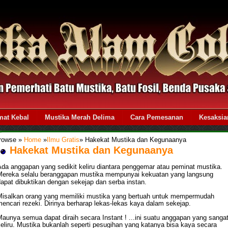
mat Kebal
Mustika Merah Delima
Cara Pemesanan
Kesaksia
rowse »
Home
»
Ilmu Gratis
»
Hakekat Mustika dan Kegunaanya
Hakekat Mustika dan Kegunaanya
Ada anggapan yang sedikit keliru diantara penggemar atau peminat mustika.
Mereka selalu beranggapan mustika mempunyai kekuatan yang langsung
dapat dibuktikan dengan sekejap dan serba instan.
Misalkan orang yang memiliki mustika yang bertuah untuk mempermudah
encari rezeki. Dirinya berharap lekas-lekas kaya dalam sekejap.
aunya semua dapat diraih secara Instant ! ...ini suatu anggapan yang sanga
eliru. Mustika bukanlah seperti pesugihan yang katanya bisa kaya secara