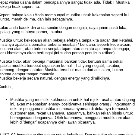
cepat walau usaha dalam pencapaiannya sangat tidak ada. Tidak ! Mustika
ekerja tidak seperti itu.
Seperti halnya kalau Anda mempunyai mustika untuk kekebalan seperti kul
untet, merah delima, dan lain sebagainya.
alau anda bacok diri anda sendiri dengan sengaja, saya jamin pasti luka,
palagi yang sifatnya pamer, takabur.
ustika untuk kekebalan akan bekerja efeknya tanpa kita sadari dan ketahui,
misalnya apabila sipemakai terkena musibah / bencana. seperti kecelakaan,
encana alam, atau terkena senjata tajam atau senjata api tanpa disengaja,
aru khasiatnya akan berfungsi (ini sudah pernah penulis buktikan).
Mustika tidak akan bekerja maksimal bahkan tidak bertuah sama sekali
pabila mustika tersebut digunakan ke hal – hal yang negatif, takabur,
sombong. dengan catatan Mustika tersebut masih dari asli alam, bukan
terkena campur tangan manusia.
ustika bekerja secara natural, dengan energy yang dimilikinya.
Contoh ;
Mustika yang memiliki kekhususan untuk hal rejeki, usaha atau dagang
ini, akan melepaskan energy positivenya sehingga orang / lingkungan d
sekitar pengguna mustika ini merasa nyaman di dekatnya termasuk
customer atau rekan usahanya, atasannya, bahkan rekan bisnis untuk
bernegosiasi dengannya. Oleh karenanya, pengguna mustika ini akan
lebih di”dengar” ucapannya oleh lawan bicaranya.
MUSTIKA hendaknya digunakan untuk kebaikan. Dan mustika akan semakin