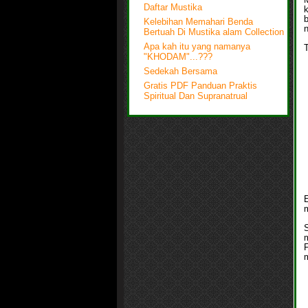
Daftar Mustika
k
b
Kelebihan Memahari Benda
n
Bertuah Di Mustika alam Collection
Apa kah itu yang namanya
"KHODAM"...???
Sedekah Bersama
Gratis PDF Panduan Praktis
Spiritual Dan Supranatrual
E
m
F
m