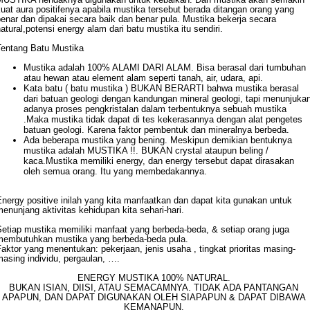
uat aura positifenya apabila mustika tersebut berada ditangan orang yang
enar dan dipakai secara baik dan benar pula.
Mustika bekerja secara
atural,potensi
energy alam dari batu mustika itu sendiri.
Tentang Batu Mustika
Mustika adalah 100% ALAMI DARI ALAM. Bisa berasal dari tumbuhan
atau hewan atau element alam seperti tanah, air, udara, api.
Kata batu ( batu mustika ) BUKAN BERARTI bahwa mustika berasal
dari batuan geologi dengan kandungan mineral geologi, tapi menunjuka
adanya proses pengkristalan dalam terbentuknya sebuah mustika
.
Maka mustika tidak dapat di tes kekerasannya dengan alat pengetes
batuan geologi. Karena faktor pembentuk dan mineralnya berbeda.
Ada beberapa mustika yang bening. Meskipun demikian bentuknya
mustika adalah MUSTIKA !!. BUKAN crystal ataupun beling /
kaca.
Mustika memiliki energy, dan energy tersebut dapat dirasakan
oleh semua orang. Itu yang membedakannya.
nergy positive inilah yang kita manfaatkan dan dapat kita gunakan untuk
enunjang aktivitas kehidupan kita sehari-hari.
Setiap mustika memiliki manfaat yang berbeda-beda, & setiap orang juga
membutuhkan mustika yang berbeda-beda pula.
aktor yang menentukan: pekerjaan, jenis usaha , tingkat prioritas masing-
asing individu, pergaulan, ….
ENERGY MUSTIKA 100% NATURAL.
BUKAN ISIAN, DIISI, ATAU SEMACAMNYA. TIDAK ADA PANTANGAN
APAPUN, DAN DAPAT DIGUNAKAN OLEH SIAPAPUN & DAPAT DIBAWA
KEMANAPUN.