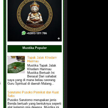
Mustika Populer
Tapak Jalak Khodam
Harimau
Mustika Tapak Jalak
Khodam Harimau
Mustika Bertuah Ini
Berasal Dari sahabat
saya yang di mana beliau seorang
i
Guru Spiritual di daerah Malang...
Sarutomo Pusoko Pemikat dan Kuat
Seks
Pusoko Sarutomo merupakan jenis
Benda bertuah yang bentuknya seperti
alat kelamin pria dewasa, Mustika ini