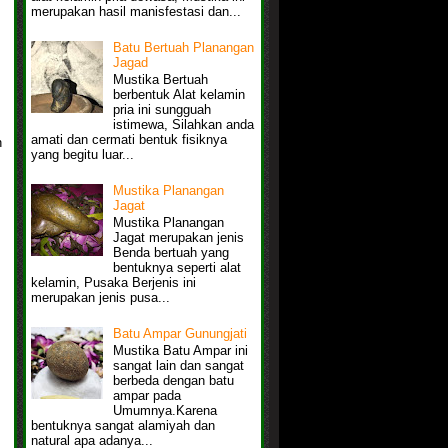
merupakan hasil manisfestasi dan...
Batu Bertuah Planangan
Jagad
Mustika Bertuah
berbentuk Alat kelamin
pria ini sungguah
istimewa, Silahkan anda
amati dan cermati bentuk fisiknya
n
yang begitu luar...
Mustika Planangan
Jagat
Mustika Planangan
Jagat merupakan jenis
Benda bertuah yang
bentuknya seperti alat
kelamin, Pusaka Berjenis ini
merupakan jenis pusa...
Batu Ampar Gunungjati
Mustika Batu Ampar ini
sangat lain dan sangat
berbeda dengan batu
ampar pada
Umumnya.Karena
bentuknya sangat alamiyah dan
natural apa adanya...