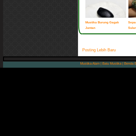
Mustika Burung Gagak
Sepa
Jantan
Sula
Posting Lebih Baru
Mustika Alam | Batu Mustika | Benda 