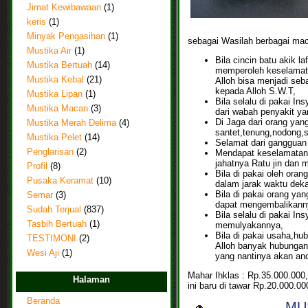
Jimat Kewibawaan
(1)
keris
(1)
Minyak Pengasihan
(1)
sebagai Wasilah berbagai mac
Mustika Air
(1)
Bila cincin batu akik la
Mustika Bertuah
(14)
memperoleh keselamatan
Mustika Kebal
(21)
Alloh bisa menjadi seb
kepada Alloh S.W.T,
Mustika Lipan
(1)
Bila selalu di pakai In
Mustika Macan
(3)
dari wabah penyakit y
Di Jaga dari orang yan
Mustika Merah Delima
(4)
santet,tenung,nodong,sih
Mustika Pelet
(14)
Selamat dari gangguan
Penglarisan
(2)
Mendapat keselamatan 
jahatnya Ratu jin dan 
Profil
(8)
Bila di pakai oleh ora
Pusaka Keramat
(10)
dalam jarak waktu deka
Bila di pakai orang ya
Semar
(3)
dapat mengembalikann
Sudah Terjual
(837)
Bila selalu di pakai I
Tasbih Bertuah
(1)
memulyakannya,
Bila di pakai usaha,hub
TESTIMONI
(2)
Alloh banyak hubungan
Wesi Aji
(1)
yang nantinya akan and
Mahar Ihklas : Rp.35.000.000,
Halaman
ini baru di tawar Rp.20.000.00
Beranda
MUS