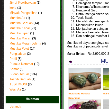
Jimat Kewibawaan
(1)
Penjagaan tempat usah
Kharisma Wibawa sehin
keris
(1)
Pengawal Goib
Minyak Pengasihan
(1)
Untuk mengalahkan sai
Tolak Balak
Mustika Air
(1)
Menolak dan mengembal
Mustika Bertuah
(14)
Menundukan lawan
Mustika Kebal
(21)
Menjatuhakan saingan b
Menarik kekuatan lawa
Mustika Lipan
(1)
Dan berbagai manfaat la
Mustika Macan
(3)
Mustika ini daya energinya s
Mustika Merah Delima
(4)
Mustika ini di pegang/di rawa
Mustika Pelet
(14)
Mahar Ihklas : Rp.2.999.00
0 
Penglarisan
(2)
Profil
(8)
MUS
Pusaka Keramat
(10)
Semar
(3)
Sudah Terjual
(836)
Tasbih Bertuah
(1)
TESTIMONI
(2)
Wesi Aji
(1)
Sepasang Mustika
Musti
Sulanjana
Halaman
Beranda