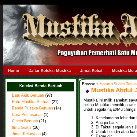
Home
Daftar Koleksi Mustika
Jimat Kebal
Mustika Mer
Browse »
Home
»
Sudah Terjua
Koleksi Benda Bertuah
Mustika Abdul 
Batu Akik Bertuah
(97)
Mustika ini milik sahabat saya
Batu Mustika Bertuah
(21)
beliau Mustika memilik power
Benda Pusaka Bertuah
(14)
untuk segala hajat/Multifungsi 
Cara Pemesanan
(1)
Keselamatan lahir dan 
Cincin Bertuah
(21)
Anti jin fasik
Di Takuti segala jenis j
Ilmu Gratis
(16)
Untuk beladiri atau ka
Jimat Kekayaan
(4)
Pagar diri