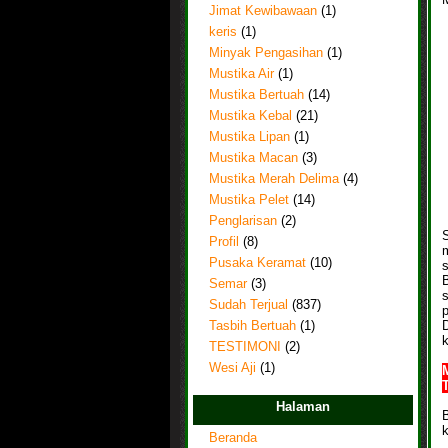
Jimat Kewibawaan
(1)
keris
(1)
Minyak Pengasihan
(1)
Mustika Air
(1)
Mustika Bertuah
(14)
Mustika Kebal
(21)
Mustika Lipan
(1)
Mustika Macan
(3)
Mustika Merah Delima
(4)
Mustika Pelet
(14)
Penglarisan
(2)
Profil
(8)
Pusaka Keramat
(10)
s
Semar
(3)
Sudah Terjual
(837)
p
Tasbih Bertuah
(1)
TESTIMONI
(2)
Wesi Aji
(1)
Halaman
Beranda