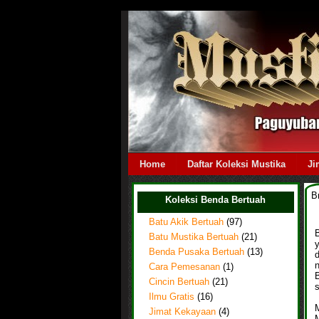
Home
Daftar Koleksi Mustika
Ji
B
Koleksi Benda Bertuah
Batu Akik Bertuah
(97)
B
Batu Mustika Bertuah
(21)
Benda Pusaka Bertuah
(13)
n
Cara Pemesanan
(1)
Cincin Bertuah
(21)
s
Ilmu Gratis
(16)
Jimat Kekayaan
(4)
M