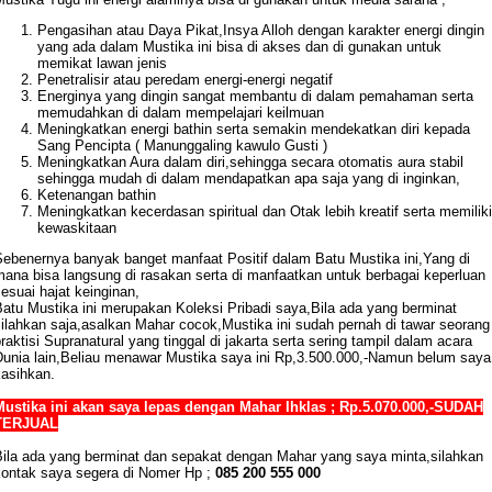
Pengasihan atau Daya Pikat,Insya Alloh dengan karakter energi dingin
yang ada dalam Mustika ini bisa di akses dan di gunakan untuk
memikat lawan jenis
Penetralisir atau peredam energi-energi negatif
Energinya yang dingin sangat membantu di dalam pemahaman serta
memudahkan di dalam mempelajari keilmuan
Meningkatkan energi bathin serta semakin mendekatkan diri kepada
Sang Pencipta ( Manunggaling kawulo Gusti )
Meningkatkan Aura dalam diri,sehingga secara otomatis aura stabil
sehingga mudah di dalam mendapatkan apa saja yang di inginkan,
Ketenangan bathin
Meningkatkan kecerdasan spiritual dan Otak lebih kreatif serta memiliki
kewaskitaan
Sebenernya banyak banget manfaat Positif dalam Batu Mustika ini,Yang di
mana bisa langsung di rasakan serta di manfaatkan untuk berbagai keperluan
esuai hajat keinginan,
Batu Mustika ini merupakan Koleksi Pribadi saya,Bila ada yang berminat
silahkan saja,asalkan Mahar cocok,Mustika ini sudah pernah di tawar seorang
raktisi Supranatural yang tinggal di jakarta serta sering tampil dalam acara
Dunia lain,Beliau menawar Mustika saya ini Rp,3.500.000,-Namun belum saya
kasihkan.
Mustika ini akan saya lepas dengan Mahar Ihklas ; Rp.5.070.000,-SUDAH
TERJUAL
Bila ada yang berminat dan sepakat dengan Mahar yang saya minta,silahkan
kontak saya segera di Nomer Hp ;
085 200 555 000