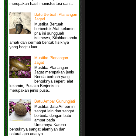
merupakan hasil manisfestasi dan...
Batu Bertuah Planangan
Jagad
Mustika Bertuah
berbentuk Alat kelamin
pria ini sungguah
istimewa, Silahkan anda
amati dan cermati bentuk fisiknya
yang begitu luar...
Mustika Planangan
Jagat
Mustika Planangan
Jagat merupakan jenis
Benda bertuah yang
bentuknya seperti alat
kelamin, Pusaka Berjenis ini
merupakan jenis pusa...
Batu Ampar Gunungjati
Mustika Batu Ampar ini
sangat lain dan sangat
berbeda dengan batu
ampar pada
Umumnya.Karena
bentuknya sangat alamiyah dan
natural apa adanya...