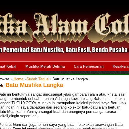
mat Kebal
Mustika Merah Delima
Cara Pemesanan
Kesaksia
rowse »
Home
»
Sudah Terjual
»
Batu Mustika Langka
Batu Mustika Langka
atu ini bentuknya sangat unik,sangat jelas gambaran alam atau kristalisasi
yang membentuk sebuah menara,Ada juga kawan bilang Batu ini mirip sekali
dengan TUGU YOGYA,Mustika ini merupakan koleksi pribadi saya,Batu unik
an indah ini saya dapatkan dari seorang kolektor batu-batu alam bertuah.
Batu Mustika ini Yoninya sangat kuat dan energinya pun sangat terasa
ekali,dingin seperti es,
Menurut Guru dan juga temen saya yang bisa melakukan terawangan Batu
ustika Tugu ini energi alaminya bisa di gunakan untuk media sarana ;