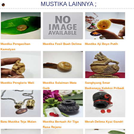
MUSTIKA LAINNYA ;
Mustika Pengasihan
Mustika Fosil Buah Delima
Mustika Aji Boyo Putih
Kamulyan
Mustika Penglaris Wali
Mustika Sulaiman Mata
Sanghyang Smar
Gaib
Badranaya Koleksi Pribadi
Batu Mustika Teja Wulan
Mustika Bertuah Air Tiga
Merah Delima Kyai Gandri
Rasa Rejanu