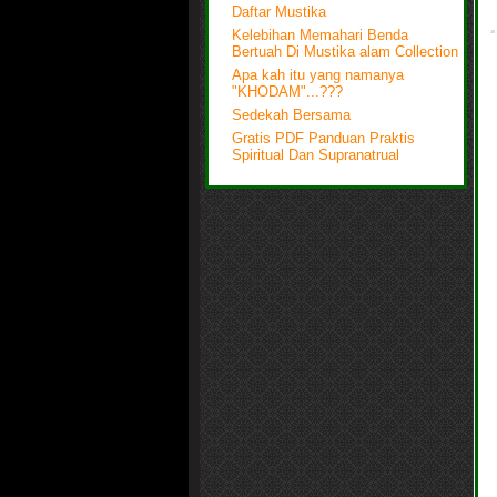
Daftar Mustika
Kelebihan Memahari Benda
Bertuah Di Mustika alam Collection
Apa kah itu yang namanya
"KHODAM"...???
Sedekah Bersama
Gratis PDF Panduan Praktis
Spiritual Dan Supranatrual