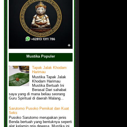
Mustika Populer
Tapak Jalak Khodam
Harimau
Mustika Tapak Jalak
Khodam Harimau
Mustika Bertuah Ini
Berasal Dari sahabat
saya yang di mana beliau seorang
Guru Spiritual di daerah Malang...
Sarutomo Pusoko Pemikat dan Kuat
Seks
Pusoko Sarutomo merupakan jenis
Benda bertuah yang bentuknya seperti
alat kelamin pria dewasa, Mustika ini