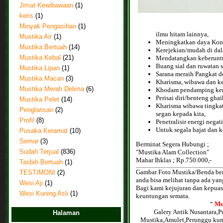
Jimat Kewibawaan
(1)
keris
(1)
Minyak Pengasihan
(1)
ilmu hitam lainnya,
Mustika Air
(1)
Meningkatkan daya Kons
Mustika Bertuah
(14)
Kerejekian/mudah di da
Mendatangkan keberunt
Mustika Kebal
(21)
Buang sial dan ruwatan 
Mustika Lipan
(1)
Sarana meraih Pangkat de
Mustika Macan
(3)
Kharisma, wibawa dan ke
Mustika Merah Delima
(6)
Khodam pendamping kema
Perisai diri/benteng ghai
Mustika Pelet
(14)
Kharisma wibawa tingkat
Penglarisan
(2)
segan kepada kita,
Profil
(8)
Penetralisir energi negat
Untuk segala hajat dan keb
Pusaka Keramat
(10)
Semar
(3)
Berminat Segera Hubungi ;
"Mustika Alam Collection"
Sudah Terjual
(836)
Mahar Ihklas ; Rp.750.000,-
Tasbih Bertuah
(1)
Gambar Foto Mustika/Benda bert
TESTIMONI
(2)
anda bisa melihat tanpa ada ya
Wesi Aji
(1)
Bagi kami kejujuran dan kepua
Wesi Kuning Asli
(1)
keuntungan semata.
“
Mu
Galery Antik Nusantara,
Halaman
Mustika,Amulet,Perunggu kun