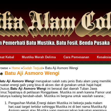
mat Kebal
Mustika Merah Delima
Cara Pemesanan
Kesaksia
rowse »
Home
»
Sudah Terjual
»
Batu Aji Asmoro Wengi
Batu Aji Asmoro Wengi
Batu Aji Asmoro Wengi
merupakan salah satu jenis Batu alam yang memilik
uatan energi gaib yang bisa di akses dan di gunakan untuk hajat-hajat
Khusus.
Batu Aji Asmoro Wengi
ini berasal dari daerah Tuban Jawa
Timur,Tepatnaya di petilasan Ronggolawe. Mustika ini aneh karena Pamor urat
Batunya kadang berubah-ubah. Mustika ini berguna untuk wasilah sarana ;
Pengasihan Mutlak,Energi dalam Mustika ini bekerja pada malam
hari,saat target tertidur sehingga Mustika ini di beri nama Mustika Aji
Asmoro wengi,atau Mustika yang memancarkan kekuatan energinya