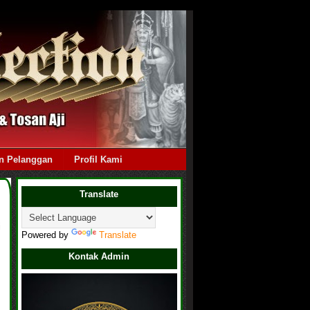
n Pelanggan
Profil Kami
Translate
i
Powered by
Translate
Kontak Admin