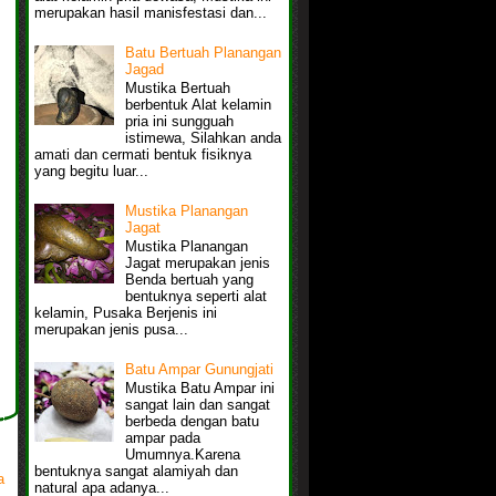
merupakan hasil manisfestasi dan...
Batu Bertuah Planangan
Jagad
Mustika Bertuah
berbentuk Alat kelamin
pria ini sungguah
istimewa, Silahkan anda
amati dan cermati bentuk fisiknya
yang begitu luar...
Mustika Planangan
Jagat
Mustika Planangan
Jagat merupakan jenis
Benda bertuah yang
bentuknya seperti alat
kelamin, Pusaka Berjenis ini
merupakan jenis pusa...
Batu Ampar Gunungjati
Mustika Batu Ampar ini
sangat lain dan sangat
berbeda dengan batu
ampar pada
Umumnya.Karena
bentuknya sangat alamiyah dan
a
natural apa adanya...