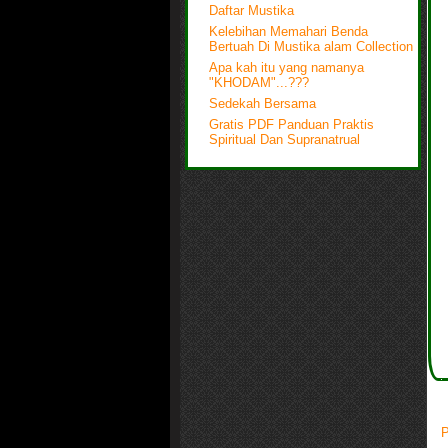
Daftar Mustika
Kelebihan Memahari Benda
Bertuah Di Mustika alam Collection
Apa kah itu yang namanya
"KHODAM"...???
Sedekah Bersama
Gratis PDF Panduan Praktis
Spiritual Dan Supranatrual
P