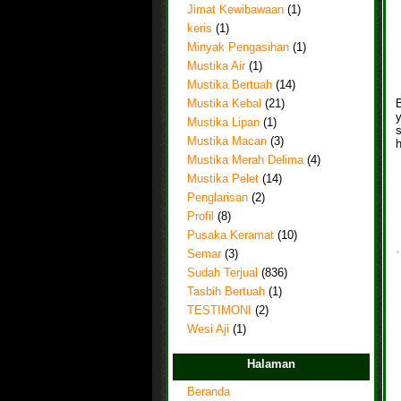
Jimat Kewibawaan
(1)
keris
(1)
Minyak Pengasihan
(1)
Mustika Air
(1)
Mustika Bertuah
(14)
Mustika Kebal
(21)
y
Mustika Lipan
(1)
Mustika Macan
(3)
h
Mustika Merah Delima
(4)
Mustika Pelet
(14)
Penglarisan
(2)
Profil
(8)
Pusaka Keramat
(10)
Semar
(3)
Sudah Terjual
(836)
Tasbih Bertuah
(1)
TESTIMONI
(2)
Wesi Aji
(1)
Halaman
Beranda