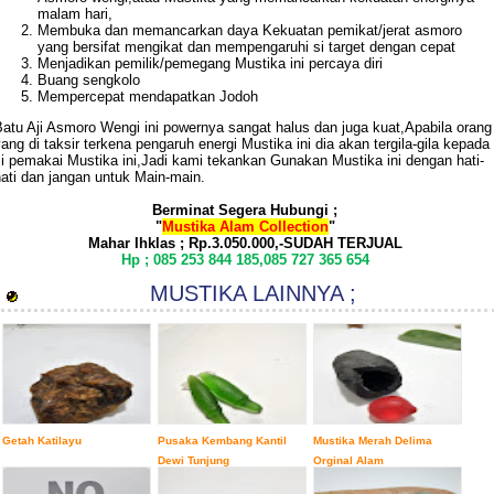
malam hari,
Membuka dan memancarkan daya Kekuatan pemikat/jerat asmoro
yang bersifat mengikat dan mempengaruhi si target dengan cepat
Menjadikan pemilik/pemegang Mustika ini percaya diri
Buang sengkolo
Mempercepat mendapatkan Jodoh
Batu Aji Asmoro Wengi ini powernya sangat halus dan juga kuat,Apabila orang
ang di taksir terkena pengaruh energi Mustika ini dia akan tergila-gila kepada
si pemakai Mustika ini,Jadi kami tekankan Gunakan Mustika ini dengan hati-
ati dan jangan untuk Main-main.
Berminat Segera Hubungi ;
"
Mustika Alam Collection
"
Mahar Ihklas ; Rp.3.050.000,-SUDAH TERJUAL
Hp ; 085 253 844 185,085 727 365 654
MUSTIKA LAINNYA ;
Getah Katilayu
Pusaka Kembang Kantil
Mustika Merah Delima
Dewi Tunjung
Orginal Alam