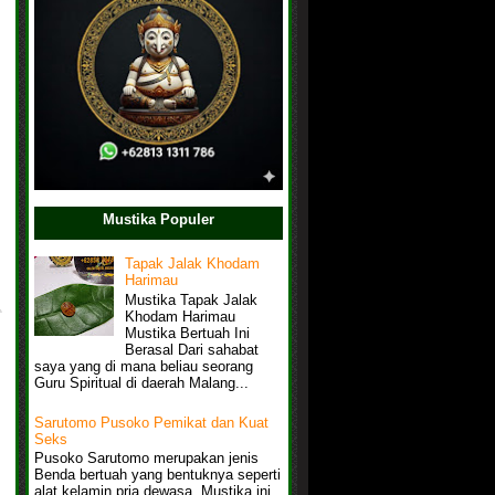
Mustika Populer
Tapak Jalak Khodam
Harimau
Mustika Tapak Jalak
Khodam Harimau
Mustika Bertuah Ini
Berasal Dari sahabat
saya yang di mana beliau seorang
Guru Spiritual di daerah Malang...
Sarutomo Pusoko Pemikat dan Kuat
Seks
Pusoko Sarutomo merupakan jenis
Benda bertuah yang bentuknya seperti
alat kelamin pria dewasa, Mustika ini