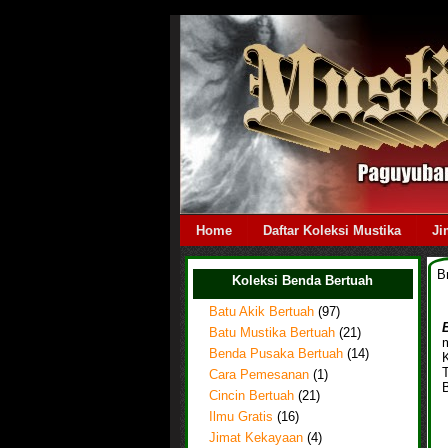
Home
Daftar Koleksi Mustika
Ji
B
Koleksi Benda Bertuah
Batu Akik Bertuah
(97)
Batu Mustika Bertuah
(21)
m
Benda Pusaka Bertuah
(14)
Cara Pemesanan
(1)
Cincin Bertuah
(21)
Ilmu Gratis
(16)
Jimat Kekayaan
(4)