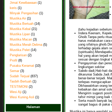
Jimat Kewibawaan
(1)
keris
(1)
Minyak Pengasihan
(1)
Mustika Air
(1)
Mustika Bertuah
(14)
Mustika Kebal
(21)
(tahu kejadian sebelum 
Indera Keenam, Kepek
Mustika Lipan
(1)
Ghoib.Tanpa perlu ritu
Mustika Macan
(3)
harus melakukan cara-
yang sifatnya ghoib.Di
Mustika Merah Delima
(5)
terhadap gejala alam sek
Mustika Pelet
(14)
(spiritualis).Mendapat
Penglarisan
(2)
hal yang akan terjadi m
sesuai dengan tingkat 
Profil
(8)
Pengayoman dan pereda
Pusaka Keramat
(10)
lingkungan sekitar
Sabdo dadi,Hati-hati da
Semar
(3)
dikaruniai Sabda Jadi.
Sudah Terjual
(837)
benar-benar terjadi. M
Tasbih Bertuah
(1)
terlepas mengucapkan 
Dikhawatirkan orang t
TESTIMONI
(2)
kebaikan dan amal sole
Wesi Aji
(1)
Mengirim sugesti posit
tafsir mimpi yang baik 
Wesi Kuning Asli
(1)
Serta masih banyak lag
sangat bagus di pakai 
Halaman
Mustika ini hanya wasilah/ s