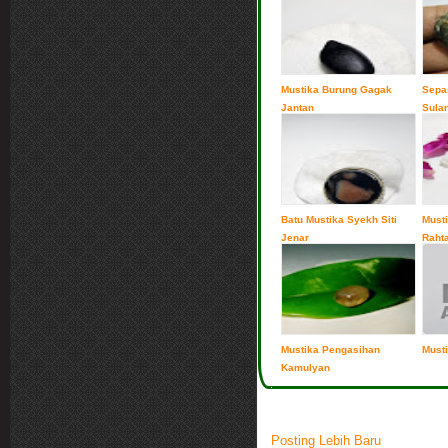
Mustika Burung Gagak
Sepa
Jantan
Sula
Batu Mustika Syekh Siti
Must
Jenar
Raht
Mustika Pengasihan
Musti
Kamulyan
Posting Lebih Baru