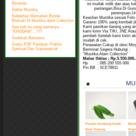
Beranda
ini mutlak milik dan atas k
pantangan,Bisa Di Guna
Daftar Mustika
perempuan,Un
Kelebihan Memahari Benda
Keaslian Mustika sesuai Foto
Bertuah Di Mustika alam Collection
Garansi 100% uang kembali jik
Kami pastikan barang yang an
Apa kah itu yang namanya
kami kirim Via TIKI, JNE At
"KHODAM"...???
pembeli.Setelah kami kirim 
Sedekah Bersama
mudah di cek.
Gratis PDF Panduan Praktis
Perawatan Cukup di olesi Min
Spiritual Dan Supranatrual
Berminat Segera Hubungi ;
"Mustika Alam Collection"
Mahar Ihklas ; Rp.5.550.000,
Hp
; 085 200 555 000
Pin BB
;
5CE78911
MUS
Pusaka Kembang Kantil
Must
Dewi Tunjung
Orgi