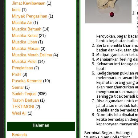
Jimat Kewibawaan
(1)
keris
(1)
Minyak Pengasihan
(1)
Mustika Air
(1)
Mustika Bertuah
(14)
Mustika Kebal
(21)
keroyokan, pagar badan 
bentuk kejahatan baik 
Mustika Lipan
(1)
Serta memiliki kharism
Mustika Macan
(3)
badan dan kekuatan gha
Melipat gandakan kekua
Mustika Merah Delima
(4)
Menajamkan feeling dan 
Mustika Pelet
(14)
Kekuatan Inti tenaga d
Penglarisan
(2)
lipat
Kedigdayaan pukulan y
Profil
(8)
melemparkan lawan Hin
Pusaka Keramat
(10)
kejahatan orang yang 
akan menghancurkan and
Semar
(3)
menghancurkan maupun
Sudah Terjual
(836)
sehingga tidak terjadi 
Tasbih Bertuah
(1)
Bisa digunakan untuk m
jahat atau makhluk ha
TESTIMONI
(2)
apabila anda berhadap
Wesi Aji
(1)
Otomatis bila dipakai
ketika berhadapan den
kepercayaan masyarakat
Halaman
Berminat Segera Hubungi ;
Beranda
"Mustika Alam Collection"