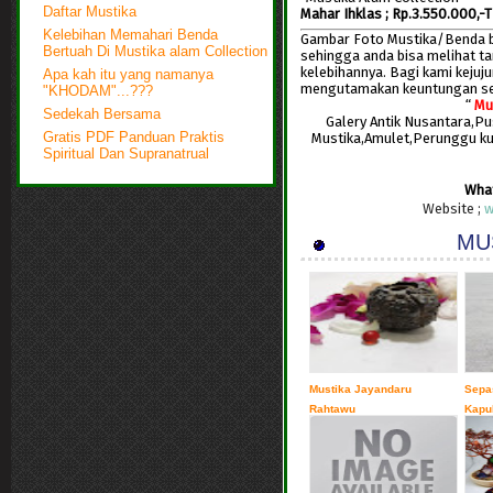
Daftar Mustika
Mahar Ihklas ; Rp.3.550.000,-
Kelebihan Memahari Benda
Gambar Foto Mustika/Benda ber
Bertuah Di Mustika alam Collection
sehingga anda bisa melihat t
kelebihannya. Bagi kami keju
Apa kah itu yang namanya
mengutamakan keuntungan s
"KHODAM"...???
“
Mu
Sedekah Bersama
Galery Antik Nusantara,P
Mustika,Amulet,Perunggu k
Gratis PDF Panduan Praktis
Spiritual Dan Supranatrual
Wha
Website ;
w
MUS
Mustika Jayandaru
Sepa
Rahtawu
Kapu