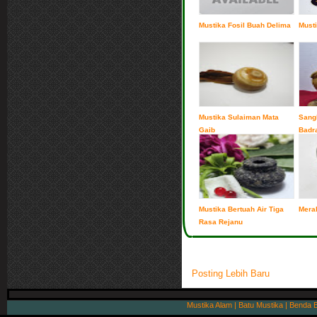
Mustika Fosil Buah Delima
Musti
Mustika Sulaiman Mata
Sang
Gaib
Badra
Mustika Bertuah Air Tiga
Mera
Rasa Rejanu
Posting Lebih Baru
Mustika Alam | Batu Mustika | Benda 