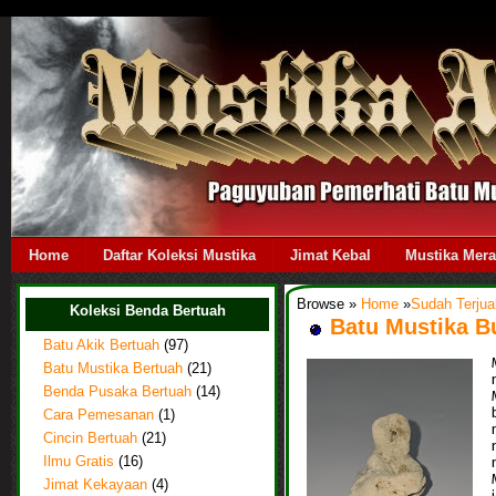
Home
Daftar Koleksi Mustika
Jimat Kebal
Mustika Mer
Browse »
Home
»
Sudah Terjua
Koleksi Benda Bertuah
Batu Mustika B
Batu Akik Bertuah
(97)
Batu Mustika Bertuah
(21)
Benda Pusaka Bertuah
(14)
Cara Pemesanan
(1)
Cincin Bertuah
(21)
Ilmu Gratis
(16)
Jimat Kekayaan
(4)