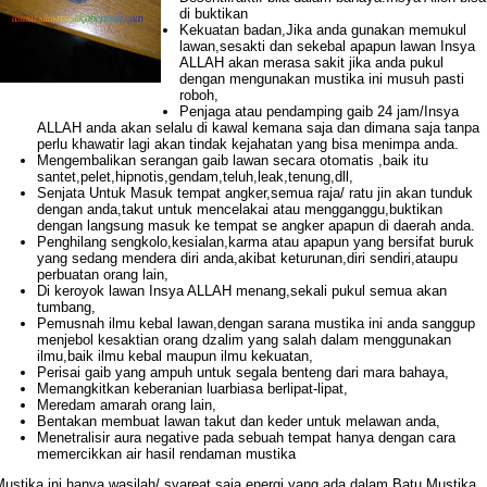
di buktikan
Kekuatan badan,Jika anda gunakan memukul
lawan,sesakti dan sekebal apapun lawan Insya
ALLAH akan merasa sakit jika anda pukul
dengan mengunakan mustika ini musuh pasti
roboh,
Penjaga atau pendamping gaib 24 jam/Insya
ALLAH anda akan selalu di kawal kemana saja dan dimana saja tanpa
perlu khawatir lagi akan tindak kejahatan yang bisa menimpa anda.
Mengembalikan serangan gaib lawan secara otomatis ,baik itu
santet,pelet,hipnotis,gendam,teluh,leak,tenung,dll,
Senjata Untuk Masuk tempat angker,semua raja/ ratu jin akan tunduk
dengan anda,takut untuk mencelakai atau mengganggu,buktikan
dengan langsung masuk ke tempat se angker apapun di daerah anda.
Penghilang sengkolo,kesialan,karma atau apapun yang bersifat buruk
yang sedang mendera diri anda,akibat keturunan,diri sendiri,ataupu
perbuatan orang lain,
Di keroyok lawan Insya ALLAH menang,sekali pukul semua akan
tumbang,
Pemusnah ilmu kebal lawan,dengan sarana mustika ini anda sanggup
menjebol kesaktian orang dzalim yang salah dalam menggunakan
ilmu,baik ilmu kebal maupun ilmu kekuatan,
Perisai gaib yang ampuh untuk segala benteng dari mara bahaya,
Memangkitkan keberanian luarbiasa berlipat-lipat,
Meredam amarah orang lain,
Bentakan membuat lawan takut dan keder untuk melawan anda,
Menetralisir aura negative pada sebuah tempat hanya dengan cara
memercikkan air hasil rendaman mustika
Mustika
ini hanya wasilah/ syareat saja energi yang ada dalam Batu Mustika