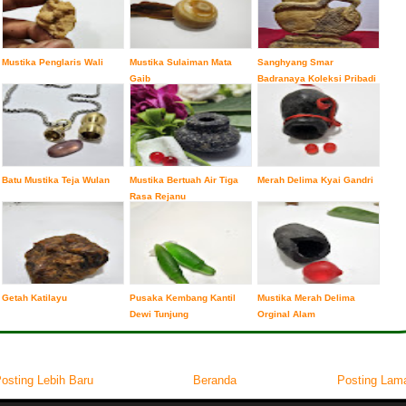
Mustika Penglaris Wali
Mustika Sulaiman Mata
Sanghyang Smar
Gaib
Badranaya Koleksi Pribadi
Batu Mustika Teja Wulan
Mustika Bertuah Air Tiga
Merah Delima Kyai Gandri
Rasa Rejanu
Getah Katilayu
Pusaka Kembang Kantil
Mustika Merah Delima
Dewi Tunjung
Orginal Alam
osting Lebih Baru
Beranda
Posting Lam