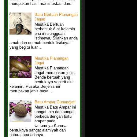
merupakan hasil manisfestasi dan...
Batu Bertuah Planangan
Jagad
Mustika Bertuah
berbentuk Alat kelamin
pria ini sungguah
istimewa, Silahkan anda
amati dan cermati bentuk fisiknya
yang begitu luar...
Mustika Planangan
Jagat
Mustika Planangan
Jagat merupakan jenis
Benda bertuah yang
bentuknya seperti alat
kelamin, Pusaka Berjenis ini
merupakan jenis pusa...
Batu Ampar Gunungjati
Mustika Batu Ampar ini
sangat lain dan sangat
berbeda dengan batu
ampar pada
Umumnya.Karena
bentuknya sangat alamiyah dan
natural apa adanya...