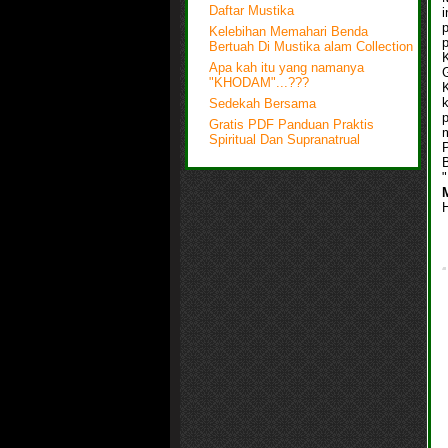
Daftar Mustika
i
Kelebihan Memahari Benda
Bertuah Di Mustika alam Collection
Apa kah itu yang namanya
G
"KHODAM"...???
Sedekah Bersama
Gratis PDF Panduan Praktis
Spiritual Dan Supranatrual
"