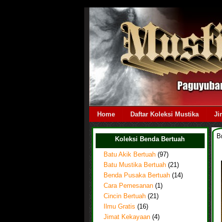
Home
Daftar Koleksi Mustika
Ji
B
Koleksi Benda Bertuah
Batu Akik Bertuah
(97)
Batu Mustika Bertuah
(21)
Benda Pusaka Bertuah
(14)
Cara Pemesanan
(1)
Cincin Bertuah
(21)
Ilmu Gratis
(16)
Jimat Kekayaan
(4)