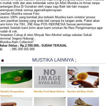
ni mutlak milik dan atas kehendak serta Ijin Alloh.Mustika ini Aman tanpa
pantangan,Bisa Di Gunakan oleh siapa saja Baik laki-laki maupun
perempuan,Untuk semua agama/kepercayaan.
Keaslian Mustika sesuai Foto
aransi 100% uang kembali jika terbukti Mustika kami sintetis/ proses
Kami pastikan barang yang anda beli sampai ke tangan anda, Paket akan
kami kirim Via TIKI, JNE Atau POS INDONESIA Sesuai permintaan
pembeli.Setelah kami kirim akan kami smskan No Resi Pengirimannya agar
mudah di cek.
Perawatan Cukup di olesi Minyak Non Alkohol setiap sebulan Sekali
Berminat Segera Hubungi ;
Mustika Alam Collection"
Mahar Ihklas ; Rp.2.550.000,-
SUDAH TERJUAL
Hp
; 085 200 555 000
MUSTIKA LAINNYA ;
Mustika Pengasihan
Mustika Fosil Buah Delima
Mustika Aji Boyo Putih
Kamulyan