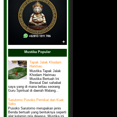
Mustika Populer
Tapak Jalak Khodam
Harimau
Mustika Tapak Jalak
Khodam Harimau
Mustika Bertuah Ini
Berasal Dari sahabat
saya yang di mana beliau seorang
Guru Spiritual di daerah Malang...
Sarutomo Pusoko Pemikat dan Kuat
Seks
Pusoko Sarutomo merupakan jenis
Benda bertuah yang bentuknya seperti
alat kelamin pria dewasa, Mustika ini