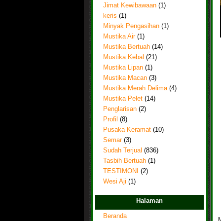
Jimat Kewibawaan
(1)
keris
(1)
Minyak Pengasihan
(1)
Mustika Air
(1)
Mustika Bertuah
(14)
Mustika Kebal
(21)
Mustika Lipan
(1)
Mustika Macan
(3)
Mustika Merah Delima
(4)
Mustika Pelet
(14)
Penglarisan
(2)
Profil
(8)
Pusaka Keramat
(10)
Semar
(3)
Sudah Terjual
(836)
Tasbih Bertuah
(1)
TESTIMONI
(2)
Wesi Aji
(1)
Halaman
Beranda