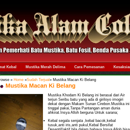
mat Kebal
Mustika Merah Delima
Cara Pemesanan
Kesaksia
rowse »
Home
»
Sudah Terjual
»
Mustika Macan Ki Belang
Mustika Macan Ki Belang
Mustika Khodam Ki Belang ini berasal dari Air
terjun Seribu batu yang ada di giriloyo imogiri
dekat dengan Makam Sunan Cirebon.Mustika ini
tinggal pakai,Tanpa Pantangan aman dunia
ahkirat.Insya Alloh berguna Untuk sarana;
Kebal segala senjata ,kebal bacok,kebal
tusuk,anti iris,anti pukul,Kebal Bersifat
Desentif/aktif bila dalam bahaya.Insya Alloh bisa