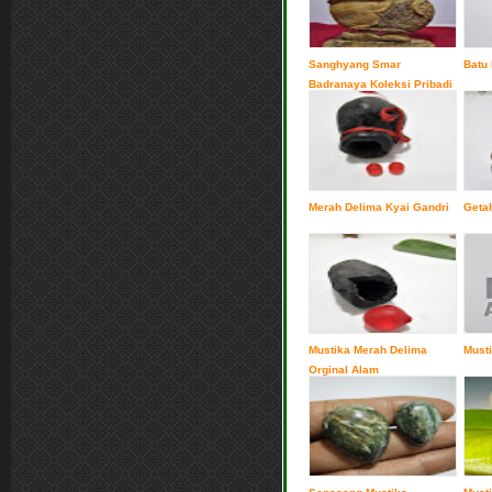
Sanghyang Smar
Batu 
Badranaya Koleksi Pribadi
Merah Delima Kyai Gandri
Getah
Mustika Merah Delima
Musti
Orginal Alam