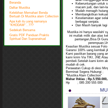
Beranda
Keberuntungan untuk s
macam judi, dan lain-la
Daftar Mustika
Mudah menagih hutang
Kelebihan Memahari Benda
Membangkitkan kekuatan
Bertuah Di Mustika alam Collection
Keselamatan agar sela
berbagai senjata.
Apa kah itu yang namanya
Dan Masih banyak lagi 
"KHODAM"...???
Sedekah Bersama
Mustika ini hanya wasilah/ s
Gratis PDF Panduan Praktis
ini mutlak milik dan atas k
Spiritual Dan Supranatrual
pantangan,Bisa Di Guna
perempuan,Un
Keaslian Mustika sesua
Garansi 100% uang kembali jik
Kami pastikan barang yang an
kami kirim Via TIKI, JNE At
pembeli.Setelah kami kirim 
mudah di cek.
Perawatan Cukup di olesi Min
Berminat Segera Hubungi ;
"Mustika Alam Collection"
Mahar Ihklas ; Rp.5.550.0
Hp ; 085 200 555 000
MUS