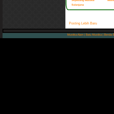
Sepasang Mustika
Musti
Sulanjana
Posting Lebih Baru
Mustika Alam | Batu Mustika | Benda 