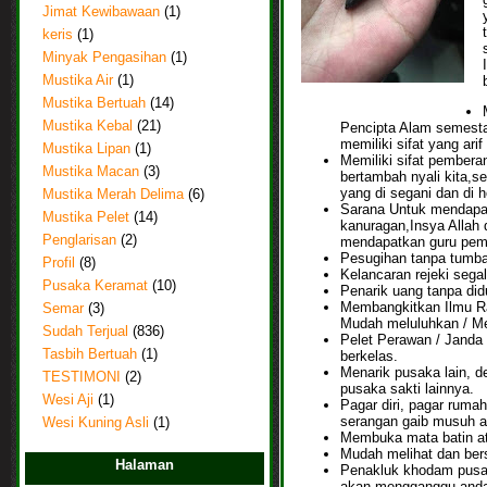
Jimat Kewibawaan
(1)
keris
(1)
Minyak Pengasihan
(1)
Mustika Air
(1)
Mustika Bertuah
(14)
Mustika Kebal
(21)
Pencipta Alam semesta,
memiliki sifat yang arif
Mustika Lipan
(1)
Memiliki sifat pembera
Mustika Macan
(3)
bertambah nyali kita,s
yang di segani dan di h
Mustika Merah Delima
(6)
Sarana Untuk mendapat
Mustika Pelet
(14)
kanuragan,Insya Allah 
Penglarisan
(2)
mendapatkan guru pemb
Pesugihan tanpa tumb
Profil
(8)
Kelancaran rejeki sega
Pusaka Keramat
(10)
Penarik uang tanpa did
Membangkitkan Ilmu Ra
Semar
(3)
Mudah meluluhkan / Me
Sudah Terjual
(836)
Pelet Perawan / Janda 
Tasbih Bertuah
(1)
berkelas.
Menarik pusaka lain, 
TESTIMONI
(2)
pusaka sakti lainnya.
Wesi Aji
(1)
Pagar diri, pagar rumah
serangan gaib musuh a
Wesi Kuning Asli
(1)
Membuka mata batin at
Mudah melihat dan bers
Halaman
Penakluk khodam pusa
akan mengganggu anda 