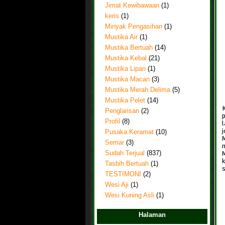
Jimat Kewibawaan
(1)
keris
(1)
Minyak Pengasihan
(1)
Mustika Air
(1)
Mustika Bertuah
(14)
Mustika Kebal
(21)
Mustika Lipan
(1)
Mustika Macan
(3)
Mustika Merah Delima
(5)
Mustika Pelet
(14)
Penglarisan
(2)
Profil
(8)
l
j
Pusaka Keramat
(10)
M
Semar
(3)
Sudah Terjual
(837)
Tasbih Bertuah
(1)
TESTIMONI
(2)
Wesi Aji
(1)
Wesi Kuning Asli
(1)
Halaman