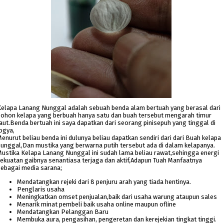
Kelapa Lanang Nunggal adalah sebuah benda alam bertuah yang berasal dari
pohon kelapa yang berbuah hanya satu dan buah tersebut mengarah timur
aut.Benda bertuah ini saya dapatkan dari seorang pinisepuh yang tinggal di
ogya,
enurut beliau benda ini dulunya beliau dapatkan sendiri dari dari Buah kelapa
nunggal,Dan mustika yang berwarna putih tersebut ada di dalam kelapanya.
Mustika Kelapa Lanang Nunggal ini sudah lama beliau rawat,sehingga energi
kekuatan gaibnya senantiasa terjaga dan aktif,Adapun Tuah Manfaatnya
sebagai media sarana;
Mendatangkan rejeki dari 8 penjuru arah yang tiada hentinya.
Penglaris usaha
Meningkatkan omset penjualan,baik dari usaha warung ataupun sales
Menarik minat pembeli baik usaha online maupun ofline
Mendatangkan Pelanggan Baru
Membuka aura, pengasihan, pengeretan dan kerejekian tingkat tinggi.