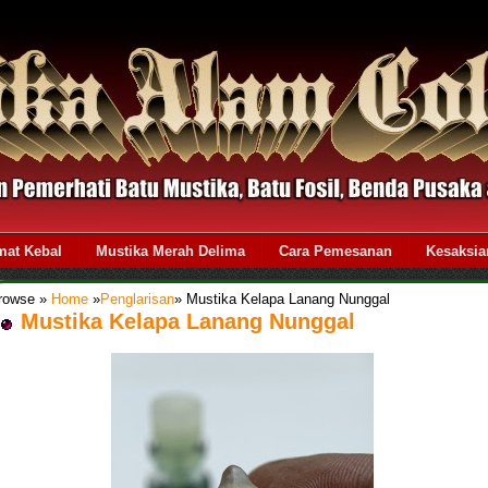
mat Kebal
Mustika Merah Delima
Cara Pemesanan
Kesaksia
rowse »
Home
»
Penglarisan
»
Mustika Kelapa Lanang Nunggal
Mustika Kelapa Lanang Nunggal