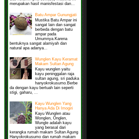
merupakan hasil manisfestasi dan...
Batu Ampar Gunungjati
Mustika Batu Ampar ini
sangat lain dan sangat
berbeda dengan batu
ampar pada
Umumnya.Karena
bentuknya sangat alamiyah dan
natural apa adanya...
Wunglen Kayu Keramat
Makam Sultan Agung
Kayu wunglen yaitu
kayu peninggalan raja
sultan agung, sri paduka
hanyokrokusumo.Berbe
da dengan kayu bertuah lain seperti
stigi, gaharu, ...
Kayu Wunglen Yang
Hanya Ada Di Imogiri
Kayu Wunglen atau
Wonglen, Onglen,
Wungle adalah kayu
yang berasal dari
kerangka rumah makam Sultan Agung
Hanyokrokusumo dan rumah makam