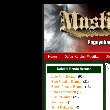
Home
Daftar Koleksi Mustika
Ji
B
Koleksi Benda Bertuah
Batu Akik Bertuah
(96)
Batu Mustika Bertuah
(21)
Benda Pusaka Bertuah
(13)
Cara Pemesanan
(1)
Cincin Bertuah
(21)
Ilmu Gratis
(16)
Jimat Kekayaan
(4)