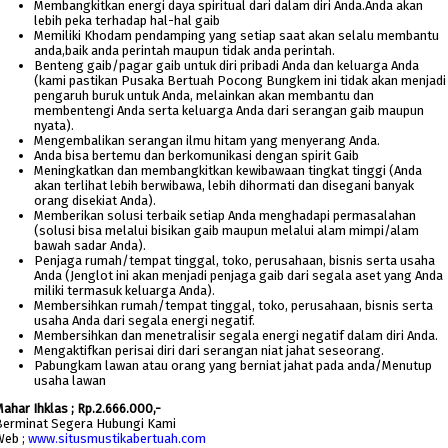
Membangkitkan energi daya spiritual dari dalam diri Anda.Anda akan
lebih peka terhadap hal-hal gaib
Memiliki Khodam pendamping yang setiap saat akan selalu membantu
anda,baik anda perintah maupun tidak anda perintah.
Benteng gaib/pagar gaib untuk diri pribadi Anda dan keluarga Anda
(kami pastikan Pusaka Bertuah Pocong Bungkem ini tidak akan menjadi
pengaruh buruk untuk Anda, melainkan akan membantu dan
membentengi Anda serta keluarga Anda dari serangan gaib maupun
nyata).
Mengembalikan serangan ilmu hitam yang menyerang Anda.
Anda bisa bertemu dan berkomunikasi dengan spirit Gaib
Meningkatkan dan membangkitkan kewibawaan tingkat tinggi (Anda
akan terlihat lebih berwibawa, lebih dihormati dan disegani banyak
orang disekiat Anda).
Memberikan solusi terbaik setiap Anda menghadapi permasalahan
(solusi bisa melalui bisikan gaib maupun melalui alam mimpi/alam
bawah sadar Anda).
Penjaga rumah/tempat tinggal, toko, perusahaan, bisnis serta usaha
Anda (Jenglot ini akan menjadi penjaga gaib dari segala aset yang Anda
miliki termasuk keluarga Anda).
Membersihkan rumah/tempat tinggal, toko, perusahaan, bisnis serta
usaha Anda dari segala energi negatif.
Membersihkan dan menetralisir segala energi negatif dalam diri Anda.
Mengaktifkan perisai diri dari serangan niat jahat seseorang.
Pabungkam lawan atau orang yang berniat jahat pada anda/Menutup
usaha lawan
ahar Ihklas ; Rp.2.666.000,-
Berminat Segera Hubungi Kami
Web ;
www.situsmustikabertuah.com