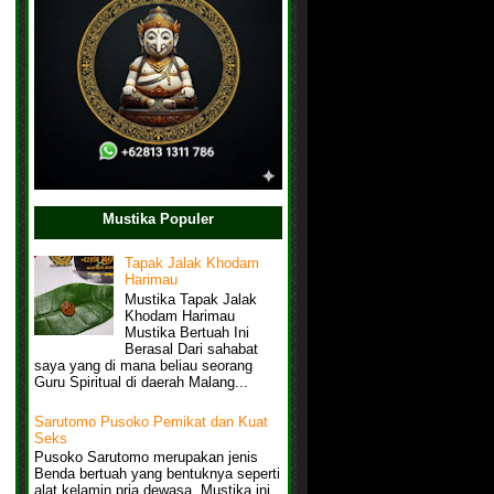
Mustika Populer
Tapak Jalak Khodam
Harimau
Mustika Tapak Jalak
Khodam Harimau
Mustika Bertuah Ini
Berasal Dari sahabat
saya yang di mana beliau seorang
Guru Spiritual di daerah Malang...
Sarutomo Pusoko Pemikat dan Kuat
Seks
Pusoko Sarutomo merupakan jenis
Benda bertuah yang bentuknya seperti
alat kelamin pria dewasa, Mustika ini