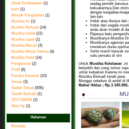
Jimat Kewibawaan
(1)
wadag pemilik barunya
kekuatannya,Dan otoma
keris
(1)
dengan keajaiban-keaj
Minyak Pengasihan
(1)
lain-lain.
Induk atau Ibunya dari 
Mustika Air
(1)
Induk dari segala musti
Mustika Bertuah
(14)
anda akan mudah di da
Mustika Kebal
(21)
Rajanya batu pengasiha
Mustikanya Mustika Dr
Mustika Lipan
(1)
Mustikanya ageman para
Mustika Macan
(3)
menekuni dunia spiritu
Serta masih banyak sek
Mustika Merah Delima
(4)
satu persatu di sini
Mustika Pelet
(14)
Untuk
Mustika Kelelawar
,in
Penglarisan
(2)
berjodoh dan yang serius saja
Profil
(8)
untuk kebaikan.Karena ini me
Pusaka Keramat
(10)
Mustika Bertuah tanah jawa.
Monggo sebelum di ambil di li
Semar
(3)
Mahar Ihklas ; Rp.3.345.000,
Sudah Terjual
(836)
MUS
Tasbih Bertuah
(1)
TESTIMONI
(2)
Wesi Aji
(1)
Halaman
Beranda