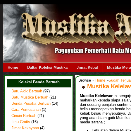
Home
Daftar Koleksi Mustika
Jimat Kebal
Mustika Mer
Browse »
Home
»
Sudah Terjua
Koleksi Benda Bertuah
Mustika Kelela
Batu Akik Bertuah
(97)
Mustika Kelelawar
ini sengaj
Batu Mustika Bertuah
(21)
maharkan kepada siapa saja y
Benda Pusaka Bertuah
(14)
dari seorang penjalan sunti/mu
beliau mendapatkan benda ber
Cara Pemesanan
(1)
kebak beliau menyebutnya, D
Cincin Bertuah
(21)
yang ada dalam gaib Mustika i
media sarana ;
Ilmu Gratis
(16)
Jimat Kekayaan
(4)
Kekuatan dalam Mustika