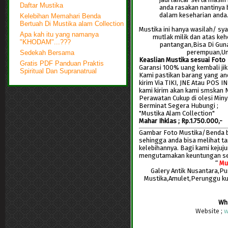
Daftar Mustika
anda rasakan nantinya 
dalam keseharian anda
Kelebihan Memahari Benda
Bertuah Di Mustika alam Collection
Mustika ini hanya wasilah/ sya
Apa kah itu yang namanya
mutlak milik dan atas keh
"KHODAM"...???
pantangan,Bisa Di Guna
perempuan,Un
Sedekah Bersama
Keaslian Mustika sesuai Foto
Gratis PDF Panduan Praktis
Garansi 100% uang kembali jik
Spiritual Dan Supranatrual
Kami pastikan barang yang and
kirim Via TIKI, JNE Atau POS 
kami kirim akan kami smskan 
Perawatan Cukup di olesi Miny
Berminat Segera Hubungi ;
"Mustika Alam Collection"
Mahar Ihklas ; Rp.1.750.000,-
Gambar Foto Mustika/Benda ber
sehingga anda bisa melihat t
kelebihannya. Bagi kami keju
mengutamakan keuntungan s
“
Mu
Galery Antik Nusantara,P
Mustika,Amulet,Perunggu k
Wh
Website ;
w