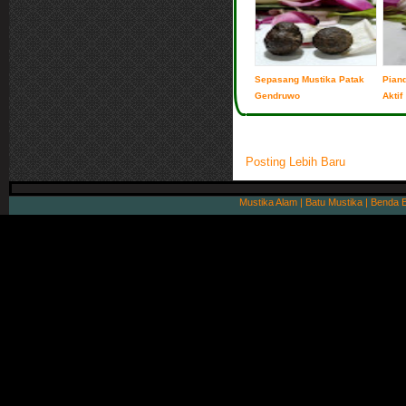
Sepasang Mustika Patak
Piand
Gendruwo
Aktif
Posting Lebih Baru
Mustika Alam | Batu Mustika | Benda 