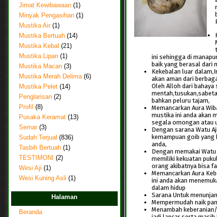
Jimat Kewibawaan
(1)
Minyak Pengasihan
(1)
Mustika Air
(1)
Mustika Bertuah
(14)
Mustika Kebal
(21)
Mustika Lipan
(1)
ini sehingga di manapu
baik yang berasal dari 
Mustika Macan
(3)
Kekebalan luar dalam,I
Mustika Merah Delima
(6)
akan aman dari berbag
Oleh Alloh dari bahaya
Mustika Pelet
(14)
mentah,tusukan,sabetan
Penglarisan
(2)
bahkan peluru tajam,
Profil
(8)
Memancarkan Aura Wiba
mustika ini anda akan 
Pusaka Keramat
(13)
segala omongan atau uc
Semar
(3)
Dengan sarana Watu Aji 
kemampuan goib yang ku
Sudah Terjual
(836)
anda,
Tasbih Bertuah
(1)
Dengan memakai Watu Aj
TESTIMONI
(2)
memiliki kekuatan puk
orang akibatnya bisa f
Wesi Aji
(1)
Memancarkan Aura Keb
Wesi Kuning Asli
(1)
ini anda akan menemu
dalam hidup
Sarana Untuk menunjan
Halaman
Mempermudah naik pang
Menambah keberanian/t
Beranda
jadi lancar serta masi