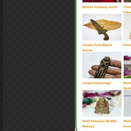
Mustika Kembang Sereh
Jima
Kabu
Jimatan Putut Blarak
Pelet
Sineret
Jenglot Kalasrenggi
Benda
Bamb
Bara
Dewa Kekayaan Buddha
Must
Maitreya
Kesu