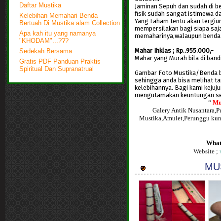
Daftar Mustika
Jaminan Sepuh dan sudah di be
fisik sudah sangat istimewa da
Kelebihan Memahari Benda
Yang Faham tentu akan tergiur 
Bertuah Di Mustika alam Collection
mempersilakan bagi siapa saja
Apa kah itu yang namanya
memaharinya,walaupun benda p
"KHODAM"...???
Mahar Ihklas ; Rp..955.000,-
Sedekah Bersama
Mahar yang Murah bila di band
Gratis PDF Panduan Praktis
Spiritual Dan Supranatrual
Gambar Foto Mustika/Benda ber
sehingga anda bisa melihat t
kelebihannya. Bagi kami keju
mengutamakan keuntungan s
“
Mu
Galery Antik Nusantara,
Mustika,Amulet,Perunggu kun
What
Website ;
MUS