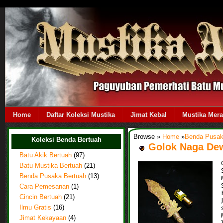
Home
Daftar Koleksi Mustika
Jimat Kebal
Mustika Mer
Browse »
Home
»
Benda Pusak
Koleksi Benda Bertuah
Golok Naga De
Batu Akik Bertuah
(97)
Batu Mustika Bertuah
(21)
Benda Pusaka Bertuah
(13)
Cara Pemesanan
(1)
Cincin Bertuah
(21)
Ilmu Gratis
(16)
Jimat Kekayaan
(4)