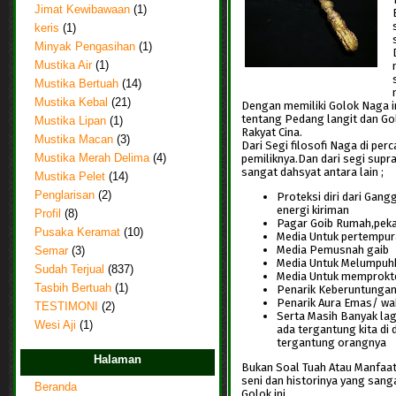
Jimat Kewibawaan
(1)
keris
(1)
Minyak Pengasihan
(1)
Mustika Air
(1)
Mustika Bertuah
(14)
Mustika Kebal
(21)
Dengan memiliki Golok Naga ini
tentang Pedang langit dan G
Mustika Lipan
(1)
Rakyat Cina.
Mustika Macan
(3)
Dari Segi filosofi Naga di p
pemiliknya.Dan dari segi supra
Mustika Merah Delima
(4)
sangat dahsyat antara lain ;
Mustika Pelet
(14)
Penglarisan
(2)
Proteksi diri dari Gang
energi kiriman
Profil
(8)
Pagar Goib Rumah,pekar
Pusaka Keramat
(10)
Media Untuk pertempur
Media Pemusnah gaib
Semar
(3)
Media Untuk Melumpuhk
Sudah Terjual
(837)
Media Untuk memproktek
Tasbih Bertuah
(1)
Penarik Keberuntunga
Penarik Aura Emas/ wa
TESTIMONI
(2)
Serta Masih Banyak lag
Wesi Aji
(1)
ada tergantung kita di
tergantung orangnya
Halaman
Bukan Soal Tuah Atau Manfaat 
seni dan historinya yang sang
Beranda
Golok ini.