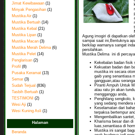
Jimat Kewibawaan
(1)
Minyak Pengasihan
(1)
Mustika Air
(1)
Mustika Bertuah
(14)
Mustika Kebal
(21)
Mustika Lipan
(1)
Agung imogiri di dapatkan ole
sampai saat ini,Bentuknya ap
Mustika Macan
(3)
berkilap warnanya sangat ind
Mustika Merah Delima
(6)
persilahkan.
Mustika Delima
ini di perca
Mustika Pelet
(14)
Penglarisan
(2)
Kekebalan badan fisik s
Profil
(8)
Kekuatan badan dan ba
mustika ini secara oto
Pusaka Keramat
(13)
gaib yang senantiasa m
Semar
(3)
gangguan,atau serang
Piranti Ampuh Untuk M
Sudah Terjual
(836)
atau ratu jin akan tun
Tasbih Bertuah
(1)
mengganggu anda,
TESTIMONI
(2)
Penghilang sengkolo, k
yang sedang mendera d
Wesi Aji
(1)
Keselamatan dari bahay
Wesi Kuning Asli
(1)
terpaksa bertempur an
Mengembalikan santet
Kharisma besar dan di
Halaman
luas,senantiasa di horm
Mustika ini sangat ba
Beranda
anak buahnya jadi penu