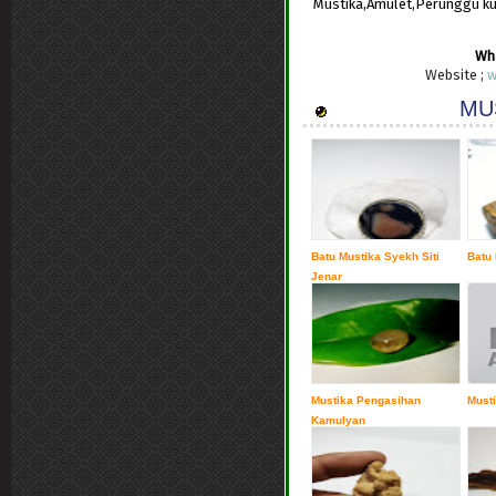
Mustika,Amulet,Perunggu k
Wh
Website ;
w
MUS
Batu Mustika Syekh Siti
Batu 
Jenar
Mustika Pengasihan
Musti
Kamulyan