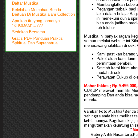
Daftar Mustika
Membangkitkan keberan
Pegangan terbaik bagi 
Kelebihan Memahari Benda
laku dalam belajar,Bag
Bertuah Di Mustika alam Collection
ini menekuni dunia spir
Apa kah itu yang namanya
bisa anda jadikan medi
"KHODAM"...???
roh leluhur
Sedekah Bersama
Mustika ini banyak ragam k
Gratis PDF Panduan Praktis
semua melalui website ini.Sil
Spiritual Dan Supranatrual
menerawang silahkan di cek. A
Kami pastikan barang y
Paket akan kami kiri
permintaan pembeli.
Setelah kami kirim ak
mudah di cek.
Perawatan Cukup di ole
Mahar Ihklas ; Rp.9.455.0
CUKUP merawat memiliki Must
pendamping Dan anda bisa me
mereka.
Gambar Foto Mustika/Benda ber
sehingga anda bisa melihat t
kelebihannya. Bagi kami keju
mengutamakan keuntungan s
“
Mu
Galery Antik Nusantara,P