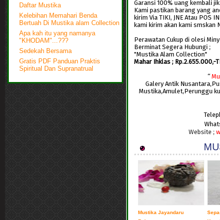
Garansi 100% uang kembali jik
Daftar Mustika
Kami pastikan barang yang and
Kelebihan Memahari Benda
kirim Via TIKI, JNE Atau POS 
Bertuah Di Mustika alam Collection
kami kirim akan kami smskan 
Apa kah itu yang namanya
Perawatan Cukup di olesi Miny
"KHODAM"...???
Berminat Segera Hubungi ;
Sedekah Bersama
"Mustika Alam Collection"
Mahar Ihklas ; Rp.2.655.000,-
Gratis PDF Panduan Praktis
Spiritual Dan Supranatrual
“
Mu
Galery Antik Nusantara,P
Mustika,Amulet,Perunggu k
Telep
What
Website ;
w
MUS
Mustika Jayandaru
Sepa