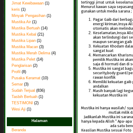
tertinggi jimat untuk keselam
Jimat Kewibawaan
(1)
Menurut kawan saya sepasang 
keris
(1)
gunakan untuk media sarana ;
Minyak Pengasihan
(1)
Pagar Gaib dari berbaga
Mustika Air
(1)
energi kiriman,Insya A
otomatis akan melindun
Mustika Bertuah
(14)
Keselamatan,Insya Allo
Mustika Kebal
(21)
akan terlindungi dari 
Mustika Lipan
(1)
maupun serangan gaib
Kekuatan Khodam dalam
Mustika Macan
(3)
sangat kuat
Mustika Merah Delima
(4)
Memancarkan Kharisma
pemilik Mustika ini ak
Mustika Pelet
(14)
saja di hormati dan di 
Penglarisan
(2)
Mustika ini sangat bagu
Profil
(8)
security,body guard/pe
rawan konflik
Pusaka Keramat
(10)
Memiliki kekuatan gaib
Semar
(3)
andalkan
Masih banyak lagi kegu
Sudah Terjual
(836)
kekuatan Mustika ini
Tasbih Bertuah
(1)
TESTIMONI
(2)
Mustika ini hanya wasilah/ sya
Wesi Aji
(1)
mutlak milik d
Jadikanlah Mustika ini sara
Halaman
hanya kepada Alloh “ Apa-apa
ada satu ben
Keaslian Mustika sesuai Foto
Beranda