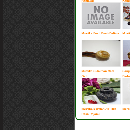
Rahtawu
Kapu
Mustika Fosil Buah Delima
Musti
Mustika Sulaiman Mata
Sang
Gaib
Badra
Mustika Bertuah Air Tiga
Mera
Rasa Rejanu