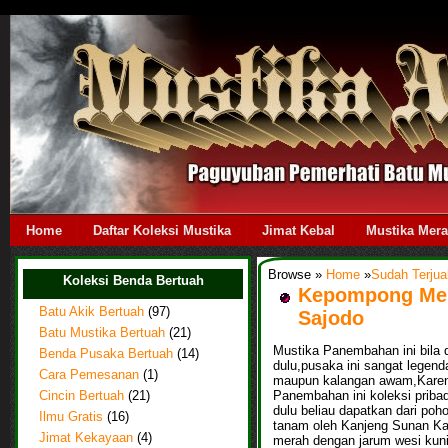
Home
Daftar Koleksi Mustika
Jimat Kebal
Mustika Mer
Browse »
Home
»
Sudah Terjua
Koleksi Benda Bertuah
Kepompong Mer
Batu Akik Bertuah
(97)
Sajodo
Batu Mustika Bertuah
(21)
Mustika Panembahan ini bila d
Benda Pusaka Bertuah
(14)
dulu,pusaka ini sangat legenda
Cara Pemesanan
(1)
maupun kalangan awam,Karena
Panembahan ini koleksi pribad
Cincin Bertuah
(21)
dulu beliau dapatkan dari poh
Ilmu Gratis
(16)
tanam oleh Kanjeng Sunan Ka
Jimat Kekayaan
(4)
merah dengan jarum wesi kuni