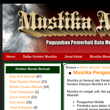
Home
Daftar Koleksi Mustika
Jimat Kebal
Mustika Mer
Browse »
Home
»
Sudah Terjua
Koleksi Benda Bertuah
Mustika Pengas
Batu Akik Bertuah
(97)
Mustika ini berasal dari Kera
Batu Mustika Bertuah
(21)
Keraton.Dulunya Mustika ini ha
Benda Pusaka Bertuah
(14)
Mustika ini sangat unik dan j
Cara Pemesanan
(1)
Wasilah :
Cincin Bertuah
(21)
Pengasihan Mutlak
Ilmu Gratis
(16)
Pembuka aura dalam dir
Jimat Kekayaan
(4)
nampak terang bendera