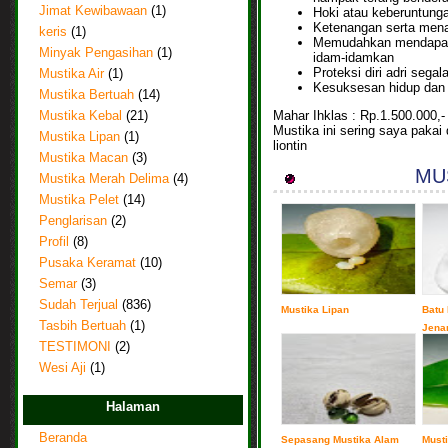
Jimat Kewibawaan
(1)
Hoki atau keberuntung
Ketenangan serta menam
keris
(1)
Memudahkan mendapat 
Minyak Pengasihan
(1)
idam-idamkan
Proteksi diri adri sega
Mustika Air
(1)
Kesuksesan hidup dan l
Mustika Bertuah
(14)
Mahar Ihklas : Rp.1.500.000,-
Mustika Kebal
(21)
Mustika ini sering saya pakai
Mustika Lipan
(1)
liontin
Mustika Macan
(3)
MUS
Mustika Merah Delima
(4)
Mustika Pelet
(14)
Penglarisan
(2)
Profil
(8)
Pusaka Keramat
(10)
Semar
(3)
Sudah Terjual
(836)
Mustika Lipan
Batu 
Tasbih Bertuah
(1)
Jena
TESTIMONI
(2)
Wesi Aji
(1)
Halaman
Beranda
Sepasang Mustika Alam
Must