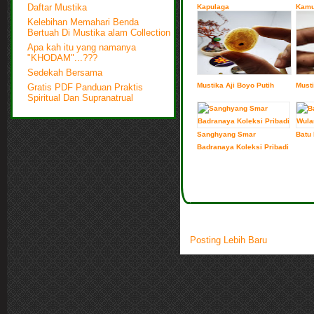
Kapulaga
Kamu
Daftar Mustika
Kelebihan Memahari Benda
Bertuah Di Mustika alam Collection
Apa kah itu yang namanya
"KHODAM"...???
Sedekah Bersama
Mustika Aji Boyo Putih
Musti
Gratis PDF Panduan Praktis
Spiritual Dan Supranatrual
Sanghyang Smar
Batu 
Badranaya Koleksi Pribadi
Posting Lebih Baru