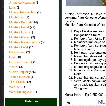
Jimat Kewibawaan
(1)
keris
(1)
Minyak Pengasihan
(1)
Kuning keemasan. Mustika ini
bernama Ratu Kencono Wungu
Mustika Air
(1)
Keraton.
Mustika Bertuah
(14)
Mustika Ratu Kencono Wungu i
Mustika Kebal
(21)
Daya Pikat alami yang
Mustika Lipan
(1)
Pengasihan Umum
Mustika Macan
(3)
Pembuka Aura Cinta K
Memancarkan daya peso
Mustika Merah Delima
(6)
Pembuka Aura sehingga
Mustika Pelet
(14)
bulan purnama,
Penglarisan
(2)
Hoki atau keberuntung
Menambah daya kekua
Profil
(8)
Membangkitkan daya/g
Pusaka Keramat
(10)
Penderas rizki,sehngg
Membuang segala energi
Semar
(3)
Memancarkan Aura kun
Sudah Terjual
(836)
hidup
Tasbih Bertuah
(1)
Menambah pancaran Au
Serta Masih banyak la
TESTIMONI
(2)
akan anda rasakan sei
Wesi Aji
(1)
Wungu ini
Wesi Kuning Asli
(1)
Mahar Ihklas ; Rp.2.257.00
MUS
Halaman