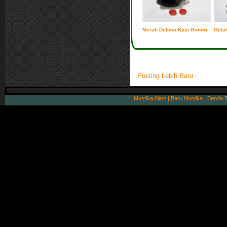
Merah Delima Kyai Gandri
Getah
Posting Lebih Baru
Mustika Alam | Batu Mustika | Benda 