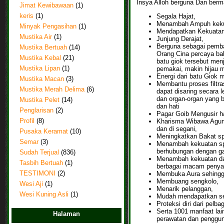
Insya Alloh berguna Dan berm
Jimat Kewibawaan
(1)
Segala Hajat,
keris
(1)
Menambah Ampuh kekuat
Minyak Pengasihan
(1)
Mendapatkan Kekuatan
Mustika Air
(1)
Junjung Derajat,
Berguna sebagai pemba
Mustika Bertuah
(14)
Orang Cina percaya ba
Mustika Kebal
(21)
batu giok tersebut menj
pemakai, makin hijau 
Mustika Lipan
(1)
Energi dari batu Giok
Mustika Macan
(3)
Membantu proses filtra
Mustika Merah Delima
(6)
dapat disaring secara 
dan organ-organ yang be
Mustika Pelet
(14)
dan hati
Penglarisan
(2)
Pagar Goib Mengusir ha
Kharisma Wibawa Agung
Profil
(8)
dan di segani,
Pusaka Keramat
(10)
Meningkatkan Bakat spir
Semar
(3)
Menambah kekuatan spi
berhubungan dengan ga
Sudah Terjual
(836)
Menambah kekuatan da
Tasbih Bertuah
(1)
berbagai macam penyak
Membuka Aura sehingga
TESTIMONI
(2)
Membuang sengkolo,
Wesi Aji
(1)
Menarik pelanggan,
Wesi Kuning Asli
(1)
Mudah mendapatkan seg
Proteksi diri dari pel
Serta 1001 manfaat lai
Halaman
perawatan dan penggun