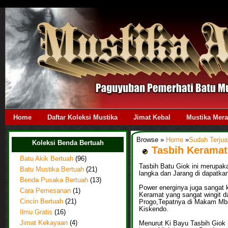
Home
Daftar Koleksi Mustika
Jimat Kebal
Mustika Mer
Browse »
Home
»
Sudah Terjua
Koleksi Benda Bertuah
Tasbih Keramat
Batu Akik Bertuah
(96)
Tasbih Batu Giok ini merupaka
Batu Mustika Bertuah
(21)
langka dan Jarang di dapatkan
Benda Pusaka Bertuah
(13)
Power energinya juga sangat k
Cara Pemesanan
(1)
Keramat yang sangat wingit d
Progo,Tepatnya di Makam Mbah
Cincin Bertuah
(21)
Kiskendo.
Ilmu Gratis
(16)
Menurut Ki Bayu Tasbih Giok 
Jimat Kekayaan
(4)