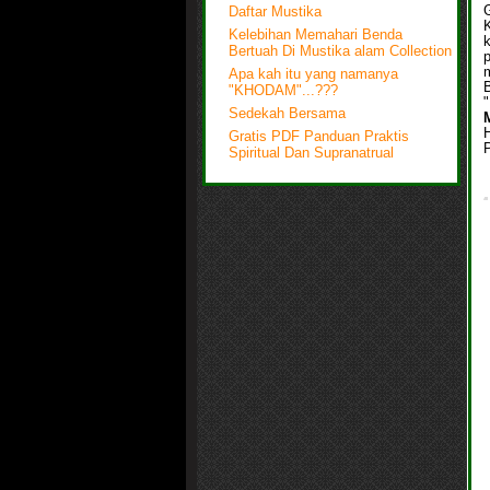
G
Daftar Mustika
Kelebihan Memahari Benda
Bertuah Di Mustika alam Collection
Apa kah itu yang namanya
"KHODAM"...???
"
Sedekah Bersama
Gratis PDF Panduan Praktis
Spiritual Dan Supranatrual