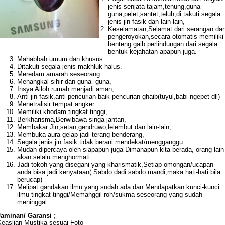
jenis senjata tajam,tenung,guna-
guna,pelet,santet,teluh,di takuti segala
jenis jin fasik dan lain-lain,
Keselamatan,Selamat dari serangan da
pengeroyokan,secara otomatis memiliki
benteng gaib perlindungan dari segala
bentuk kejahatan apapun juga.
Mahabbah umum dan khusus.
Ditakuti segala jenis makhluk halus.
Meredam amarah seseorang.
Menangkal sihir dan guna- guna,
Insya Alloh rumah menjadi aman,
Anti jin fasik,anti pencurian baik pencurian ghaib(tuyul,babi ngepet dll)
Menetralisir tempat angker.
Memiliki khodam tingkat tinggi,
Berkharisma,Berwibawa singa jantan,
Membakar Jin,setan,gendruwo,lelembut dan lain-lain,
Membuka aura gelap jadi terang benderang,
Segala jenis jin fasik tidak berani mendekat/mengganggu
Mudah dipercaya oleh siapapun juga Dimanapun kita berada, orang lain
akan selalu menghormati
Jadi tokoh yang disegani yang kharismatik,Setiap omongan/ucapan
anda bisa jadi kenyataan( Sabdo dadi sabdo mandi,maka hati-hati bila
berucap)
Melipat gandakan ilmu yang sudah ada dan Mendapatkan kunci-kunci
ilmu tingkat tinggi/Memanggil roh/sukma seseorang yang sudah
meninggal
Jaminan/ Garansi ;
Keaslian Mustika sesuai Foto