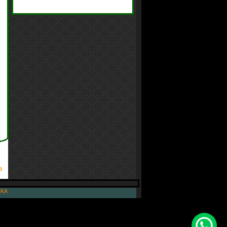
a
IKA