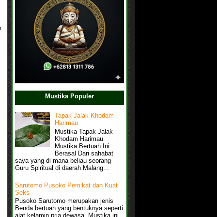
n
Mustika Populer
Tapak Jalak Khodam
Harimau
Mustika Tapak Jalak
Khodam Harimau
Mustika Bertuah Ini
Berasal Dari sahabat
saya yang di mana beliau seorang
Guru Spiritual di daerah Malang...
Sarutomo Pusoko Pemikat dan Kuat
Seks
Pusoko Sarutomo merupakan jenis
Benda bertuah yang bentuknya seperti
alat kelamin pria dewasa, Mustika ini