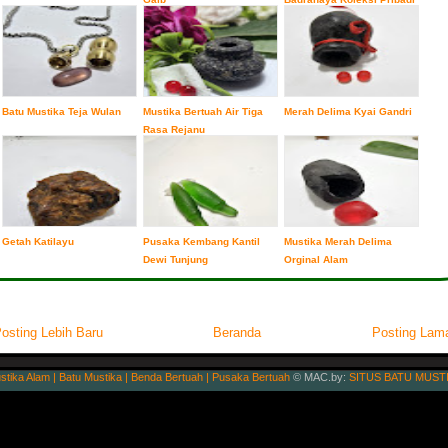
Batu Mustika Teja Wulan
Mustika Bertuah Air Tiga
Merah Delima Kyai Gandri
Rasa Rejanu
Getah Katilayu
Pusaka Kembang Kantil
Mustika Merah Delima
Dewi Tunjung
Orginal Alam
osting Lebih Baru
Beranda
Posting Lam
stika Alam | Batu Mustika | Benda Bertuah | Pusaka Bertuah
© MAC.by:
SITUS BATU MUST