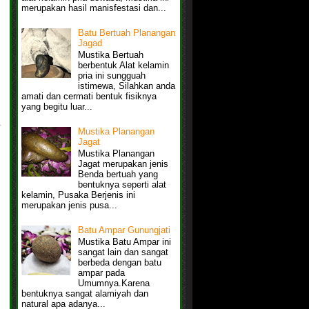
merupakan hasil manisfestasi dan...
Batu Bertuah Planangan
Jagad
Mustika Bertuah
berbentuk Alat kelamin
pria ini sungguah
istimewa, Silahkan anda
amati dan cermati bentuk fisiknya
yang begitu luar...
Mustika Planangan
Jagat
Mustika Planangan
Jagat merupakan jenis
Benda bertuah yang
bentuknya seperti alat
kelamin, Pusaka Berjenis ini
merupakan jenis pusa...
Batu Ampar Gunungjati
Mustika Batu Ampar ini
sangat lain dan sangat
berbeda dengan batu
ampar pada
Umumnya.Karena
bentuknya sangat alamiyah dan
natural apa adanya...