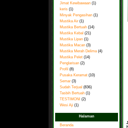
Jimat Kewibawaan
(1)
keris
(1)
Minyak Pengasihan
(1)
Mustika Air
(1)
Mustika Bertuah
(14)
Mustika Kebal
(21)
Mustika Lipan
(1)
Mustika Macan
(3)
Mustika Merah Delima
(4)
Mustika Pelet
(14)
Penglarisan
(2)
Profil
(8)
Pusaka Keramat
(10)
Semar
(3)
Sudah Terjual
(836)
Tasbih Bertuah
(1)
TESTIMONI
(2)
Wesi Aji
(1)
Halaman
Beranda