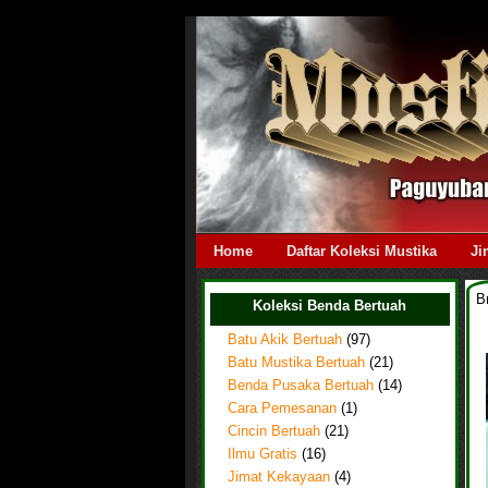
Home
Daftar Koleksi Mustika
Ji
B
Koleksi Benda Bertuah
Batu Akik Bertuah
(97)
Batu Mustika Bertuah
(21)
Benda Pusaka Bertuah
(14)
Cara Pemesanan
(1)
Cincin Bertuah
(21)
Ilmu Gratis
(16)
Jimat Kekayaan
(4)