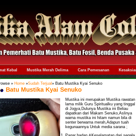
mat Kebal
Mustika Merah Delima
Cara Pemesanan
Kesaksia
rowse »
Home
»
Sudah Terjual
»
Batu Mustika Kyai Senuko
Batu Mustika Kyai Senuko
Mustika ini merupakan Mustika rawatan
lama milik Guru Spiritualku yang tinggal
di Jogya,Dulunya Mustika ini Beliau
dapatkan dari Makam Senuko,Aslinya
warna mustika ini hitam namun bila di
senter berwarna merah,Adapun tuah
kegunaannya Untuk media sarana ;
Pagar badan &Keselamatan dari segala