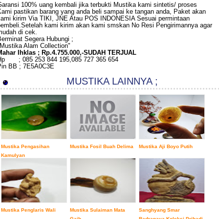
aransi 100% uang kembali jika terbukti Mustika kami sintetis/ proses
Kami pastikan barang yang anda beli sampai ke tangan anda, Paket akan
kami kirim Via TIKI, JNE Atau POS INDONESIA Sesuai permintaan
pembeli.Setelah kami kirim akan kami smskan No Resi Pengirimannya agar
mudah di cek.
Berminat Segera Hubungi ;
Mustika Alam Collection"
Mahar Ihklas ; Rp.4.755.000,-SUDAH TERJUAL
Hp ; 085 253 844 195,085 727 365 654
Pin BB ; 7E5A0C3E
MUSTIKA LAINNYA ;
Mustika Pengasihan
Mustika Fosil Buah Delima
Mustika Aji Boyo Putih
Kamulyan
Mustika Penglaris Wali
Mustika Sulaiman Mata
Sanghyang Smar
Gaib
Badranaya Koleksi Pribadi