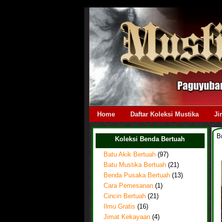
Home
Daftar Koleksi Mustika
Ji
B
Koleksi Benda Bertuah
Batu Akik Bertuah
(97)
Batu Mustika Bertuah
(21)
Benda Pusaka Bertuah
(13)
Cara Pemesanan
(1)
Cincin Bertuah
(21)
Ilmu Gratis
(16)
Jimat Kekayaan
(4)