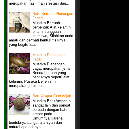
merupakan hasil manisfestasi dan...
Batu Bertuah Planangan
Jagad
Mustika Bertuah
berbentuk Alat kelamin
pria ini sungguah
istimewa, Silahkan anda
amati dan cermati bentuk fisiknya
yang begitu luar...
Mustika Planangan
Jagat
Mustika Planangan
Jagat merupakan jenis
Benda bertuah yang
bentuknya seperti alat
kelamin, Pusaka Berjenis ini
merupakan jenis pusa...
Batu Ampar Gunungjati
Mustika Batu Ampar ini
sangat lain dan sangat
berbeda dengan batu
ampar pada
Umumnya.Karena
bentuknya sangat alamiyah dan
natural apa adanya...