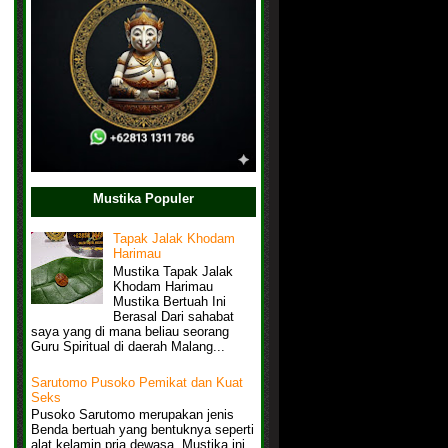
Mustika Populer
Tapak Jalak Khodam
Harimau
Mustika Tapak Jalak
Khodam Harimau
Mustika Bertuah Ini
Berasal Dari sahabat
saya yang di mana beliau seorang
Guru Spiritual di daerah Malang...
Sarutomo Pusoko Pemikat dan Kuat
Seks
Pusoko Sarutomo merupakan jenis
Benda bertuah yang bentuknya seperti
alat kelamin pria dewasa, Mustika ini