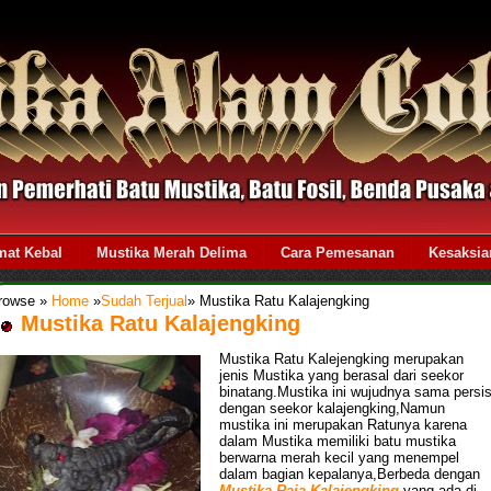
mat Kebal
Mustika Merah Delima
Cara Pemesanan
Kesaksia
rowse »
Home
»
Sudah Terjual
»
Mustika Ratu Kalajengking
Mustika Ratu Kalajengking
Mustika Ratu Kalejengking merupakan
jenis Mustika yang berasal dari seekor
binatang.Mustika ini wujudnya sama persi
dengan seekor kalajengking,Namun
mustika ini merupakan Ratunya karena
dalam Mustika memiliki batu mustika
berwarna merah kecil yang menempel
dalam bagian kepalanya,Berbeda dengan
Mustika Raja Kalajengking
yang ada di