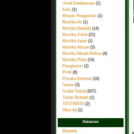
Jimat Kewibawaan
(1)
keris
(1)
Minyak Pengasihan
(1)
Mustika Air
(1)
Mustika Bertuah
(14)
Mustika Kebal
(21)
Mustika Lipan
(1)
Mustika Macan
(3)
Mustika Merah Delima
(4)
Mustika Pelet
(14)
Penglarisan
(2)
Profil
(8)
Pusaka Keramat
(10)
Semar
(3)
Sudah Terjual
(837)
Tasbih Bertuah
(1)
TESTIMONI
(2)
Wesi Aji
(1)
Halaman
Beranda