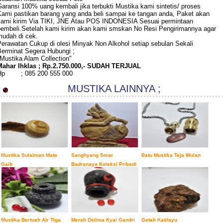
aransi 100% uang kembali jika terbukti Mustika kami sintetis/ proses
Kami pastikan barang yang anda beli sampai ke tangan anda, Paket akan
kami kirim Via TIKI, JNE Atau POS INDONESIA Sesuai permintaan
pembeli.Setelah kami kirim akan kami smskan No Resi Pengirimannya agar
mudah di cek.
Perawatan Cukup di olesi Minyak Non Alkohol setiap sebulan Sekali
Berminat Segera Hubungi ;
Mustika Alam Collection"
Mahar Ihklas ; Rp.2.750.000,- SUDAH TERJUAL
Hp
; 085 200 555 000
MUSTIKA LAINNYA ;
Mustika Sulaiman Mata
Sanghyang Smar
Batu Mustika Teja Wulan
Gaib
Badranaya Koleksi Pribadi
Mustika Bertuah Air Tiga
Merah Delima Kyai Gandri
Getah Katilayu