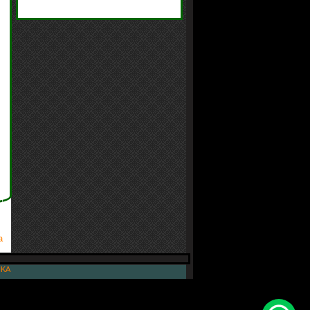
a
IKA