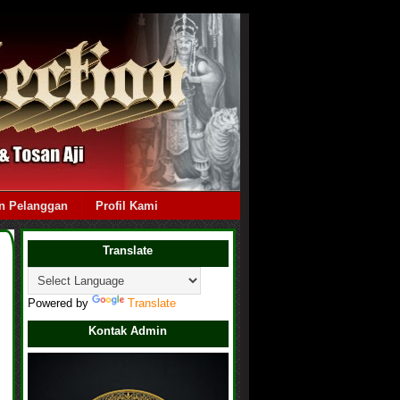
n Pelanggan
Profil Kami
Translate
Powered by
Translate
s
Kontak Admin