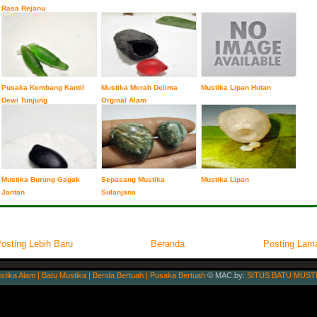
Rasa Rejanu
Pusaka Kembang Kantil
Mustika Merah Delima
Mustika Lipan Hutan
Dewi Tunjung
Orginal Alam
Mustika Burung Gagak
Sepasang Mustika
Mustika Lipan
Jantan
Sulanjana
osting Lebih Baru
Beranda
Posting Lam
stika Alam | Batu Mustika | Benda Bertuah | Pusaka Bertuah
© MAC.by:
SITUS BATU MUST