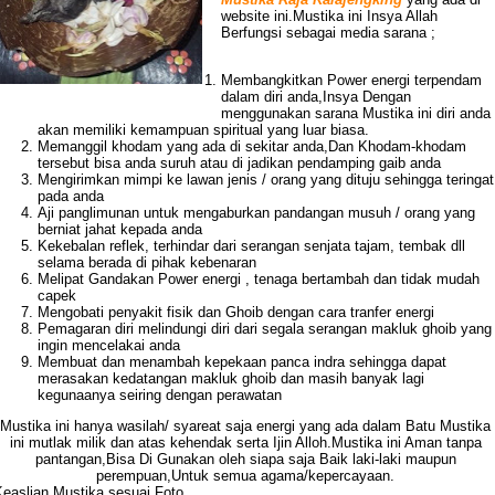
website ini.Mustika ini Insya Allah
Berfungsi sebagai media sarana ;
Membangkitkan Power energi terpendam
dalam diri anda,Insya Dengan
menggunakan sarana Mustika ini diri anda
akan memiliki kemampuan spiritual yang luar biasa.
Memanggil khodam yang ada di sekitar anda,Dan Khodam-khodam
tersebut bisa anda suruh atau di jadikan pendamping gaib anda
Mengirimkan mimpi ke lawan jenis / orang yang dituju sehingga teringat
pada anda
Aji panglimunan untuk mengaburkan pandangan musuh / orang yang
berniat jahat kepada anda
Kekebalan reflek, terhindar dari serangan senjata tajam, tembak dll
selama berada di pihak kebenaran
Melipat Gandakan Power energi , tenaga bertambah dan tidak mudah
capek
Mengobati penyakit fisik dan Ghoib dengan cara tranfer energi
Pemagaran diri melindungi diri dari segala serangan makluk ghoib yang
ingin mencelakai anda
Membuat dan menambah kepekaan panca indra sehingga dapat
merasakan kedatangan makluk ghoib dan masih banyak lagi
kegunaanya seiring dengan perawatan
Mustika
ini hanya wasilah/ syareat saja energi yang ada dalam Batu Mustika
ini mutlak milik dan atas kehendak serta Ijin Alloh.Mustika ini Aman tanpa
pantangan,Bisa Di Gunakan oleh siapa saja Baik laki-laki maupun
perempuan,Untuk semua agama/kepercayaan.
Keaslian Mustika sesuai Foto