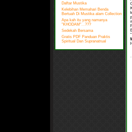
Daftar Mustika
G
Kelebihan Memahari Benda
Bertuah Di Mustika alam Collection
Apa kah itu yang namanya
"KHODAM"...???
Sedekah Bersama
"
Gratis PDF Panduan Praktis
Spiritual Dan Supranatrual