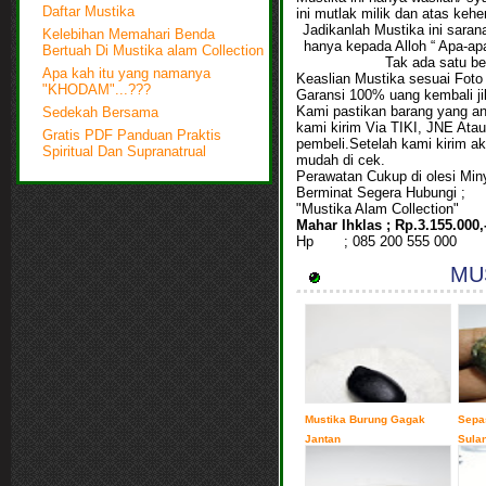
Daftar Mustika
ini mutlak milik dan atas kehen
Jadikanlah Mustika ini sara
Kelebihan Memahari Benda
hanya kepada Alloh “ Apa-ap
Bertuah Di Mustika alam Collection
Tak ada satu be
Apa kah itu yang namanya
Keaslian Mustika sesuai Foto
"KHODAM"...???
Garansi 100% uang kembali jik
Kami pastikan barang yang an
Sedekah Bersama
kami kirim Via TIKI, JNE At
Gratis PDF Panduan Praktis
pembeli.Setelah kami kirim 
Spiritual Dan Supranatrual
mudah di cek.
Perawatan Cukup di olesi Min
Berminat Segera Hubungi ;
"Mustika Alam Collection"
Mahar Ihklas ; Rp.3.155.0
Hp ; 085 200 555 000
MUS
Mustika Burung Gagak
Sepa
Jantan
Sula