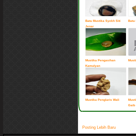
Batu Mustika Syekh Siti
Batu 
Jenar
Mustika Pengasihan
Musti
Kamulyan
Mustika Penglaris Wali
Must
Gaib
Posting Lebih Baru