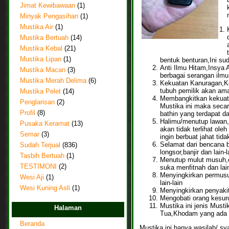
Jimat Kewibawaan
(1)
Minyak Pengasihan
(1)
Mustika Air
(1)
Mustika Bertuah
(14)
Mustika Kebal
(21)
Mustika Lipan
(1)
bentuk benturan,Ini su
Anti Ilmu Hitam,Insya A
Mustika Macan
(3)
berbagai serangan ilmu 
Mustika Merah Delima
(6)
Kekuatan Kanuragan,Kek
tubuh pemilik akan ama
Mustika Pelet
(14)
Membangkitkan kekuata
Penglarisan
(2)
Mustika ini maka seca
Profil
(8)
bathin yang terdapat d
Halimu/menutup lawan,I
Pusaka Keramat
(13)
akan tidak terlihat ol
Semar
(3)
ingin berbuat jahat tida
Selamat dari bencana b
Sudah Terjual
(836)
longsor,banjir dan lain-l
Tasbih Bertuah
(1)
Menutup mulut musuh,
TESTIMONI
(2)
suka menfitnah dan lai
Menyingkirkan permusu
Wesi Aji
(1)
lain-lain
Wesi Kuning Asli
(1)
Menyingkirkan penyaki
Mengobati orang kesuru
Mustika ini jenis Musti
Halaman
Tua,Khodam yang ada d
Beranda
Mustika ini hanya wasilah/ sy