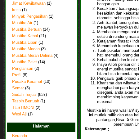
Jimat Kewibawaan
(1)
bangsa gaib
Kesaktian / barangsi
keris
(1)
kesaktian dan kekuatan
Minyak Pengasihan
(1)
otomatis sehingga bisa
Anti Santet,tenung,ilmu
Mustika Air
(1)
melawan keroyokan duk
Mustika Bertuah
(14)
Membantu mengatasi da
Mustika Kebal
(21)
selalu di rundung masa
Ketajaman firasat / ind
Mustika Lipan
(1)
Menambah kepekaan mat
Mustika Macan
(3)
Tuah pukulan,membuat b
hati memukul orang den
Mustika Merah Delima
(4)
Kebal pukul dan kuat m
Mustika Pelet
(14)
Insya Alloh perisai dir
Penglarisan
(2)
energi mustika sangat
hitam bisa terpental a
Profil
(8)
Pengawal gaib pribadi 
Pusaka Keramat
(10)
Kharisma dan wibawa b
menghadapi para kary
Semar
(3)
disegani, anda akan m
Sudah Terjual
(837)
membimbing karyawan 
Tasbih Bertuah
(1)
maximal.
TESTIMONI
(2)
Mustika
ini hanya wasilah/ s
Wesi Aji
(1)
ini mutlak milik dan atas k
pantangan,Bisa Di Guna
perempuan,Un
Halaman
Keterangan ;
Beranda