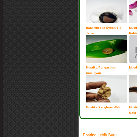
Batu Mustika Syekh Siti
Must
Jenar
Raht
Mustika Pengasihan
Musti
Kamulyan
Mustika Penglaris Wali
Must
Gaib
Posting Lebih Baru