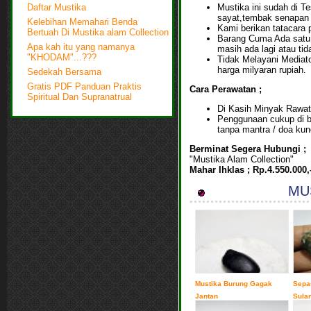
Mustika ini sudah di T
Daftar Mustika
sayat,tembak senapan 
Kelebihan Memahari Benda
Kami berikan tatacara 
Bertuah Di Mustika alam Collection
Barang Cuma Ada satu i
Apa kah itu yang namanya
masih ada lagi atau tid
"KHODAM"...???
Tidak Melayani Mediato
harga milyaran rupiah.
Sedekah Bersama
Gratis PDF Panduan Praktis
Cara Perawatan ;
Spiritual Dan Supranatrual
Di Kasih Minyak Rawat
Penggunaan cukup di b
tanpa mantra / doa kun
Berminat Segera Hubungi ;
"Mustika Alam Collection"
Mahar Ihklas ; Rp.4.550.000,
MUS
Mustika Burung Gagak
Sepa
Jantan
Sula