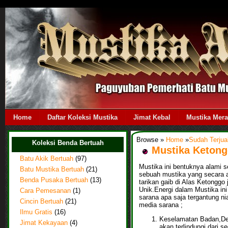
Home
Daftar Koleksi Mustika
Jimat Kebal
Mustika Mer
Browse »
Home
»
Sudah Terjua
Koleksi Benda Bertuah
Mustika Keton
Batu Akik Bertuah
(97)
Mustika ini bentuknya alami se
Batu Mustika Bertuah
(21)
sebuah mustika yang secara al
Benda Pusaka Bertuah
(13)
tarikan gaib di Alas Ketonggo
Unik.Energi dalam Mustika ini
Cara Pemesanan
(1)
sarana apa saja tergantung ni
Cincin Bertuah
(21)
media sarana ;
Ilmu Gratis
(16)
Keselamatan Badan,Den
Jimat Kekayaan
(4)
akan terlindungi dari 